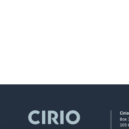
Ciri
Box 
103 