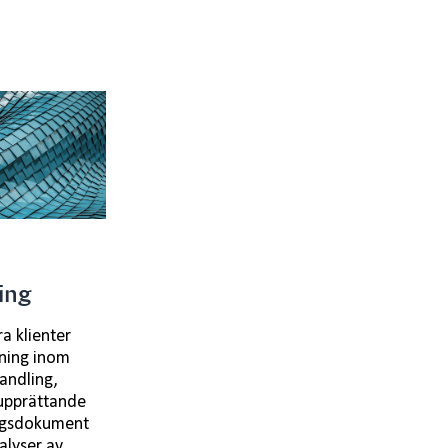
ing
ra klienter
vning inom
andling,
upprättande
ngsdokument
alyser av