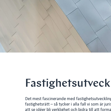
Fastighetsutveck
Det mest fascinerande med fastighetsutveckling
fastighetsrätt – så tycker i alla fall vi som är j
att se idéer bli verklighet och bidra till att for