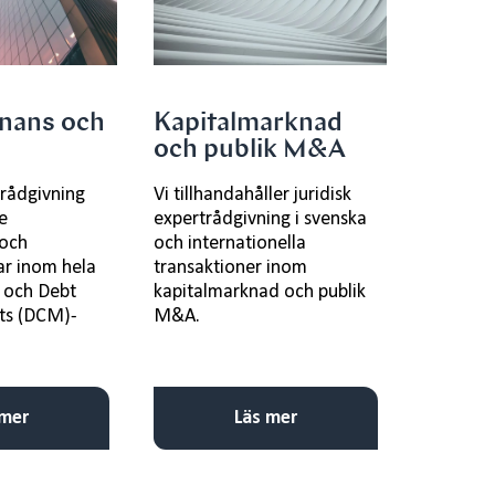
inans och
Kapitalmarknad
och publik M&A
 rådgivning
Vi tillhandahåller juridisk
e
expertrådgivning i svenska
 och
och internationella
ar inom hela
transaktioner inom
 och Debt
kapitalmarknad och publik
ts (DCM)-
M&A.
 mer
Läs mer