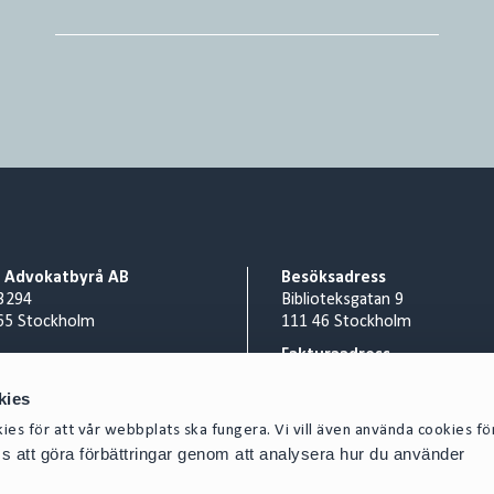
o Advokatbyrå AB
Besöksadress
3294
Biblioteksgatan 9
65 Stockholm
111 46 Stockholm
Fakturaadress
nr 556953-0008
Cirio Advokatbyrå AB
kies
 8 527 916 00
AISE1423 Scancloud
act@cirio.se
SE 831 90 Östersund
es för att vår webbplats ska fungera. Vi vill även använda cookies fö
oss att göra förbättringar genom att analysera hur du använder
Mejla inscannad faktura till:
SE-5569530008@pdf.scanclou