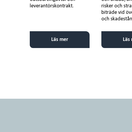
leverantörskontrakt.
risker och str
biträde vid ö
och skadestånd
Läs mer
Läs