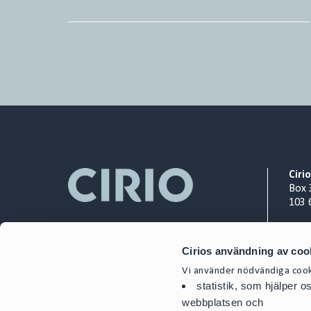
Ciri
Box 
103 
Org.
Cirios användning av coo
+ 46
cont
Vi använder nödvändiga cooki
statistik, som hjälper 
webbplatsen och