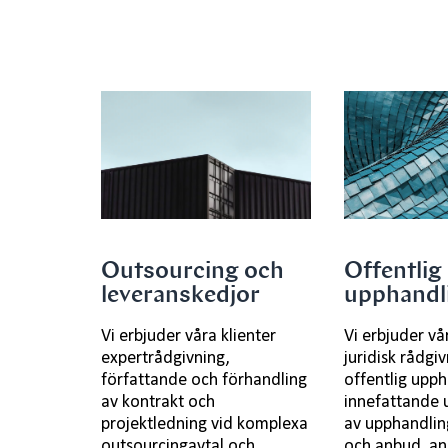
Outsourcing och
Offentlig
leveranskedjor
upphandl
Vi erbjuder våra klienter
Vi erbjuder vå
expertrådgivning,
juridisk rådgi
författande och förhandling
offentlig upph
av kontrakt och
innefattande 
projektledning vid komplexa
av upphandli
outsourcingavtal och
och anbud, an