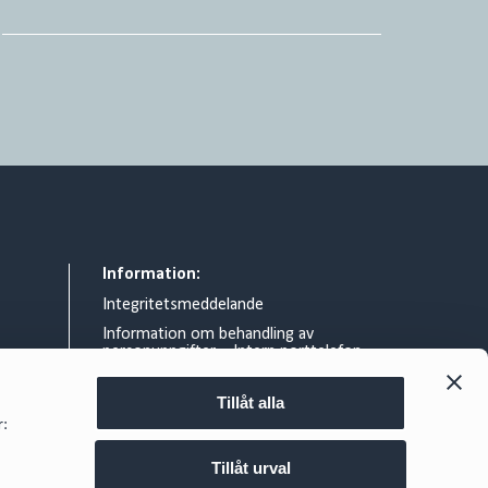
Information:
Integritetsmeddelande
Information om behandling av
personuppgifter – Intern porttelefon
Allmänna villkor
Tillåt alla
Rättsligt meddelande
r:
Information om gränsöverskridande
skattearrangemang
Tillåt urval
d.se
Cookie policy