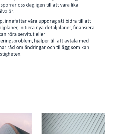
orrar oss dagligen till att vara lika
lva är.
innefattar våra uppdrag att bidra till att
jplaner, initiera nya detaljplaner, finansiera
an röra servitut eller
ringsproblem, hjälper till att avtala med
mnar råd om ändringar och tillägg som kan
astigheten.