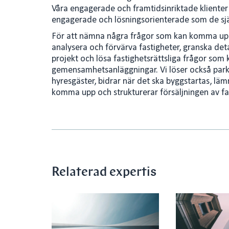
Våra engagerade och framtidsinriktade klienter sp
engagerade och lösningsorienterade som de sjä
För att nämna några frågor som kan komma upp, 
analysera och förvärva fastigheter, granska detal
projekt och lösa fastighetsrättsliga frågor som k
gemensamhetsanläggningar. Vi löser också parke
hyresgäster, bidrar när det ska byggstartas, lä
komma upp och strukturerar försäljningen av f
Relaterad expertis