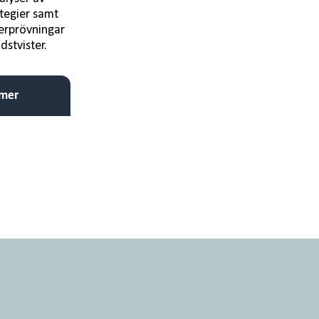
ategier samt
verprövningar
stvister.
 mer