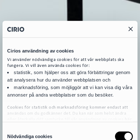
Cirios användning av cookies
Vi använder nödvändiga cookies för att vår webbplats ska
fungera. Vi vill även använda cookies för:
statistik, som hjälper oss att göra förbättringar genom
att analysera hur du använder webbplatsen och
marknadsföring, som möjliggör att vi kan visa dig våra
annonser på andra webbplatser som du besöker.
Cookies för statistik och marknadsföring kommer endast att
användas om du godkänner det. Du kan när som helst ändra
eller återkalla ditt samtycke till vår användning av cookies
här
S
För mer detaljerad information om de cookies vi använder, se
Nödvändiga cookies
a
vår Cookiepolicy, som finns tillgänglig
här