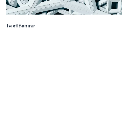
Tvistlösning
Vi företräder våra klienter vid stora och medelstora nationella och
internationella tvister, såväl inför domstol som i skiljeförfaranden
inför exempelvis SCC och ICC.
Läs mer
Sektorer
Life Science, hälsovård och livsmedel
Fastigheter och entreprenad