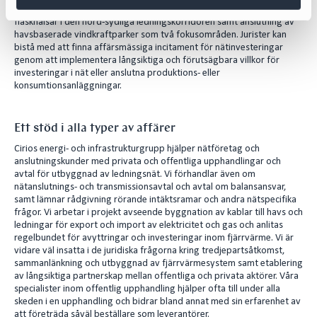
investeringar i elnäten. I Sverige uppfattas borttagandet av
flaskhalsar i den nord-sydliga ledningskorridoren samt anslutning av
havsbaserade vindkraftparker som två fokusområden. Jurister kan
bistå med att finna affärsmässiga incitament för nätinvesteringar
genom att implementera långsiktiga och förutsägbara villkor för
investeringar i nät eller anslutna produktions- eller
konsumtionsanläggningar.
Ett stöd i alla typer av affärer
Cirios energi- och infrastrukturgrupp hjälper nätföretag och
anslutningskunder med privata och offentliga upphandlingar och
avtal för utbyggnad av ledningsnät. Vi förhandlar även om
nätanslutnings- och transmissionsavtal och avtal om balansansvar,
samt lämnar rådgivning rörande intäktsramar och andra nätspecifika
frågor. Vi arbetar i projekt avseende byggnation av kablar till havs och
ledningar för export och import av elektricitet och gas och anlitas
regelbundet för avyttringar och investeringar inom fjärrvärme. Vi är
vidare väl insatta i de juridiska frågorna kring tredjepartsåtkomst,
sammanlänkning och utbyggnad av fjärrvärmesystem samt etablering
av långsiktiga partnerskap mellan offentliga och privata aktörer. Våra
specialister inom offentlig upphandling hjälper ofta till under alla
skeden i en upphandling och bidrar bland annat med sin erfarenhet av
att företräda såväl beställare som leverantörer.