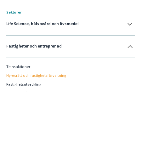
Sektorer
Life Science, hälsovård och livsmedel
Fastigheter och entreprenad
Transaktioner
Hyresrätt och fastighetsförvaltning
Fastighetsutveckling
Entreprenad
Energi och infrastruktur
Digitalisering och tech