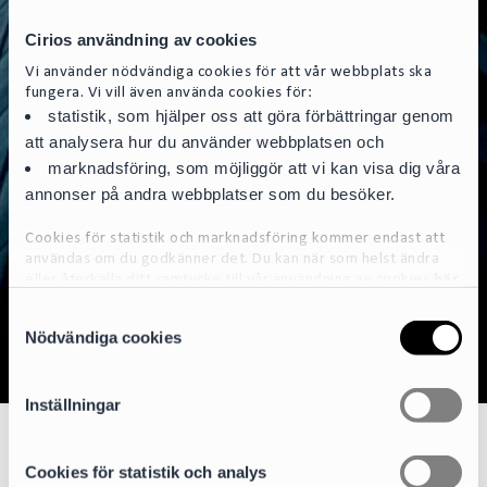
Cirios användning av cookies
Vi använder nödvändiga cookies för att vår webbplats ska
fungera. Vi vill även använda cookies för:
statistik, som hjälper oss att göra förbättringar genom
att analysera hur du använder webbplatsen och
marknadsföring, som möjliggör att vi kan visa dig våra
annonser på andra webbplatser som du besöker.
Cookies för statistik och marknadsföring kommer endast att
användas om du godkänner det. Du kan när som helst ändra
eller återkalla ditt samtycke till vår användning av cookies
här
S
För mer detaljerad information om de cookies vi använder, se
Nödvändiga cookies
a
vår Cookiepolicy, som finns tillgänglig
här
m
t
Inställningar
y
c
Hyresrätt och fastighetsförvaltning
k
Cookies för statistik och analys