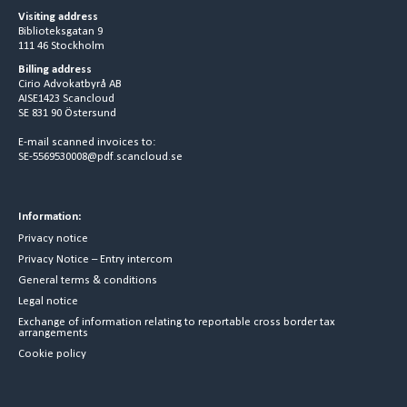
Visiting address
Biblioteksgatan 9
111 46 Stockholm
Billing address
Cirio Advokatbyrå AB
AISE1423 Scancloud
SE 831 90 Östersund
E-mail scanned invoices to:
SE-5569530008@pdf.scancloud.se
Information:
Privacy notice
Privacy Notice – Entry intercom
General terms & conditions
Legal notice
Exchange of information relating to reportable cross border tax
arrangements
Cookie policy