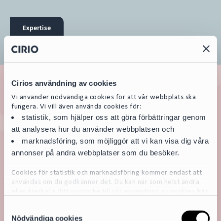
Expertise
Cirios användning av cookies
Vi använder nödvändiga cookies för att vår webbplats ska
fungera. Vi vill även använda cookies för:
statistik, som hjälper oss att göra förbättringar genom
att analysera hur du använder webbplatsen och
marknadsföring, som möjliggör att vi kan visa dig våra
annonser på andra webbplatser som du besöker.
Cookies för statistik och marknadsföring kommer endast att
användas om du godkänner det. Du kan när som helst ändra
eller återkalla ditt samtycke till vår användning av cookies
här
S
För mer detaljerad information om de cookies vi använder, se
Nödvändiga cookies
a
vår Cookiepolicy, som finns tillgänglig
här