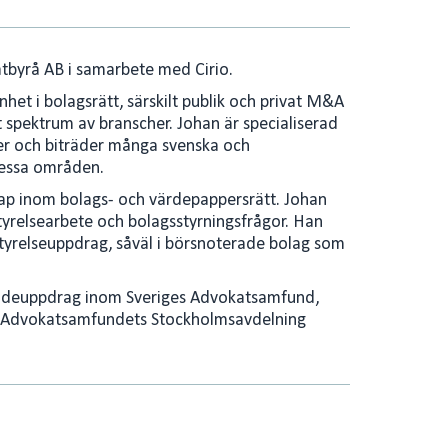
e
l
d
I
tbyrå AB i samarbete med Cirio.
n
het i bolagsrätt, särskilt publik och privat M&A
t spektrum av branscher. Johan är specialiserad
rer och biträder många svenska och
dessa områden.
kap inom bolags- och värdepappersrätt. Johan
styrelsearbete och bolagsstyrningsfrågor. Han
 styrelseuppdrag, såväl i börsnoterade bolag som
ndeuppdrag inom Sveriges Advokatsamfund,
r Advokatsamfundets Stockholmsavdelning