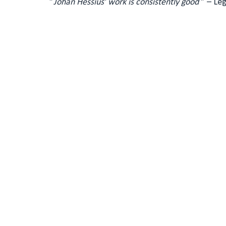
”
Johan Hessius’ work is consistently good
” –
Leg