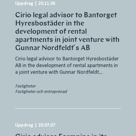
Uppdrag
|
20.11.06
Cirio legal advisor to Bantorget
Hyresbostäder in the
development of rental
apartments in joint venture with
Gunnar Nordfeldt ́s AB
Cirio legal advisor to Bantorget Hyresbostäder
AB in the development of rental apartments in
a joint venture with Gunnar Nordfeldt…
Fastigheter
Fastigheter och entreprenad
Uppdrag
|
20.07.07