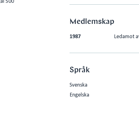
al 500
Medlemskap
1987
Ledamot a
Språk
Svenska
Engelska