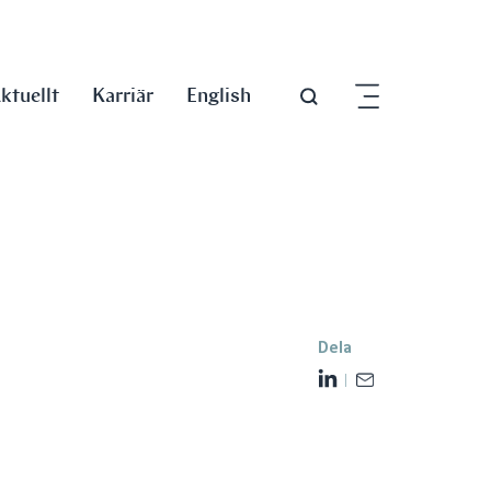
ktuellt
Karriär
English
Dela
L
E
i
m
n
a
k
i