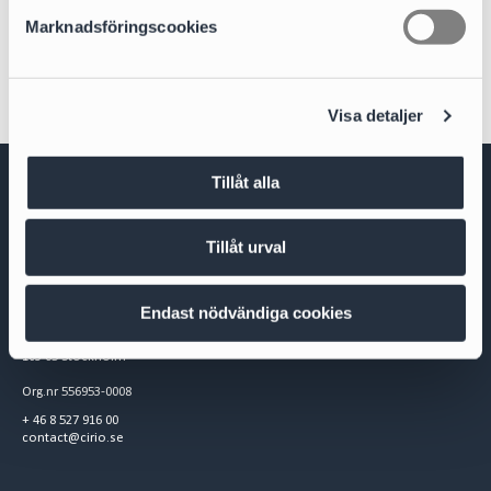
s
Fastigheter och entreprenad
Marknadsföringscookies
v
a
l
Visa detaljer
Tillåt alla
Tillåt urval
Endast nödvändiga cookies
Cirio Advokatbyrå AB
Box 3294
103 65 Stockholm
Org.nr 556953-0008
+ 46 8 527 916 00
contact@cirio.se