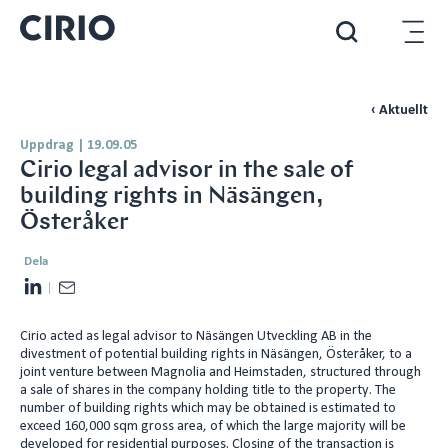
‹ Aktuellt
Uppdrag
|
19.09.05
Cirio legal advisor in the sale of
building rights in Näsängen,
Österåker
Dela
L
E
i
m
Cirio acted as legal advisor to Näsängen Utveckling AB in the
n
a
divestment of potential building rights in Näsängen, Österåker, to a
k
i
joint venture between Magnolia and Heimstaden, structured through
e
l
a sale of shares in the company holding title to the property. The
number of building rights which may be obtained is estimated to
d
exceed 160,000 sqm gross area, of which the large majority will be
I
developed for residential purposes. Closing of the transaction is