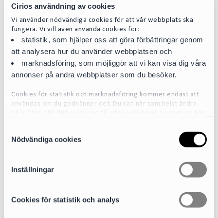
Cirios användning av cookies
Vi använder nödvändiga cookies för att vår webbplats ska
fungera. Vi vill även använda cookies för:
statistik, som hjälper oss att göra förbättringar genom
att analysera hur du använder webbplatsen och
marknadsföring, som möjliggör att vi kan visa dig våra
annonser på andra webbplatser som du besöker.
Cookies för statistik och marknadsföring kommer endast att
Johan Hessius
användas om du godkänner det. Du kan när som helst ändra
eller återkalla ditt samtycke till vår användning av cookies
här
Senior Counsel | Advokat
S
johan.hessius@cirio.se
För mer detaljerad information om de cookies vi använder, se
+46 76 617 08 84
Nödvändiga cookies
a
vår Cookiepolicy, som finns tillgänglig
här
m
t
Expertområden
Inställningar
y
Fastigheter
c
k
Cookies för statistik och analys
e
Sektorer