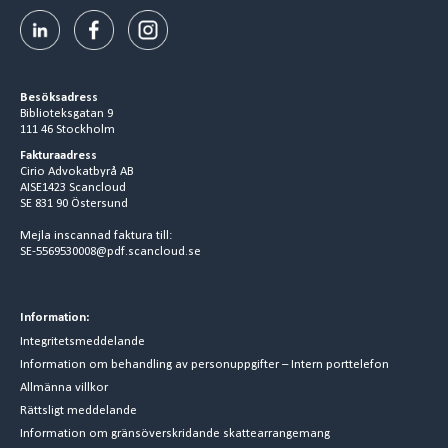
Besöksadress
Biblioteksgatan 9
111 46 Stockholm
Fakturaadress
Cirio Advokatbyrå AB
AISE1423 Scancloud
SE 831 90 Östersund
Mejla inscannad faktura till:
SE-5569530008@pdf.scancloud.se
Information:
Integritetsmeddelande
Information om behandling av personuppgifter – Intern porttelefon
Allmänna villkor
Rättsligt meddelande
Information om gränsöverskridande skattearrangemang