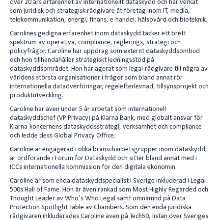
över 20 års erfarenhet av internationellt dataskydd och har verkat
e
l
som juridisk och strategisk rådgivare åt företag inom IT, media,
telekommunikation, energi, finans, e-handel, hälsovård och bioteknik.
d
Carolines gedigna erfarenhet inom dataskydd täcker ett brett
I
spektrum av operativa, compliance, reglerings, strategi och
n
policyfrågor. Caroline har uppdrag som externt dataskyddsombud
och hon tillhandahåller strategiskt ledningsstöd på
dataskyddsområdet. Hon har agerat som legal-rådgivare till några av
världens största organisationer i frågor som bland annat rör
internationella dataöverföringar, regelefterlevnad, tillsynsprojekt och
produktutveckling.
Caroline har även under 5 år arbetat som internationell
dataskyddschef (VP Privacy) på Klarna Bank, med globalt ansvar för
Klarna-koncernens dataskyddsstrategi, verksamhet och compliance
och ledde dess Global Privacy Office.
Caroline är engagerad i olika branscharbetsgrupper inom dataskydd,
är ordförande i Forum för Dataskydd och sitter bland annat med i
ICCs internationella kommission för den digitala ekonomin.
Caroline är som enda dataskyddspecialist i Sverige inkluderad i Legal
500s Hall of Fame. Hon är även rankad som Most Highly Regarded och
Thought Leader av Who’s Who Legal samt omnämnd på Data
Protection Spotlight Table av Chambers. Som den enda juridiska
rådgivaren inkluderades Caroline även på Tech50, listan över Sveriges