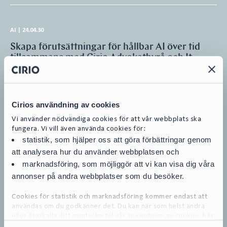
AI
|
24.04.30
Skapa förutsättningar för hållbar AI över tid
tillsammans med Cirio Advokatbyrå och It-
företaget Asurgent
Tillsammans med Asurgent har vi lanserat en modell – AI Readiness
Scanner. Ett verktyg som granskar AI-relaterade aspekter såsom
strategi,…
Cirios användning av cookies
Vi använder nödvändiga cookies för att vår webbplats ska
Dataskydd och informationssäkerhet
fungera. Vi vill även använda cookies för:
Digitalisering och tech
statistik, som hjälper oss att göra förbättringar genom
att analysera hur du använder webbplatsen och
marknadsföring, som möjliggör att vi kan visa dig våra
annonser på andra webbplatser som du besöker.
Podcasts
|
22.12.12
Cookies för statistik och marknadsföring kommer endast att
IT, compliance & GDPR – hur fungerar det på
användas om du godkänner det. Du kan när som helst ändra
en advokatbyrå?
eller återkalla ditt samtycke till vår användning av cookies
här