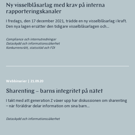
Ny visselblåsarlag med krav på interna
rapporteringskanaler
I fredags, den 17 december 2021, trädde en ny visselblåsarlag i kraft.
Den nya lagen ersätter den tidigare visselblåsarlagen och…
Compliance och internutredningar
Dataskydd och informationssäkerhet
Konkurrensrätt, statsstöd och FDI
Webbinarier
|
21.09.20
Sharenting – barns integritet på nätet
I takt med att generation Z växer upp har diskussionen om sharenting
– när föräldrar delar information om sina barn…
Dataskydd och informationssäkerhet