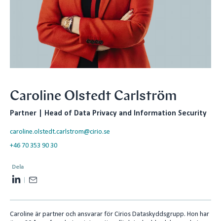
Caroline Olstedt Carlström
Partner | Head of Data Privacy and Information Security
caroline.olstedt.carlstrom@cirio.se
+46 70 353 90 30
Dela
L
E
i
m
n
a
Caroline är partner och ansvarar för Cirios Dataskyddsgrupp. Hon har
k
i