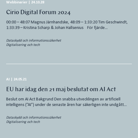
Webbinarier
|
24.10.28
Cirio Digital Forum 2024
00:00 – 48:07 Magnus Järnhandske, 48:09 – 1:33:20 Tim Geschwindt,
1:33:39 – Kristina Scharp & Johan Hallsenius För fjärde…
Dataskydd och informationssäkerhet
Digitalisering och tech
AI
|
24.05.21
EU har idag den 21 maj beslutat om AI Act
Beslut om AI Act Bakgrund Den snabba utvecklingen av artificiell
intelligens (”AI”) under de senaste åren har säkerligen inte undgått…
Dataskydd och informationssäkerhet
Digitalisering och tech