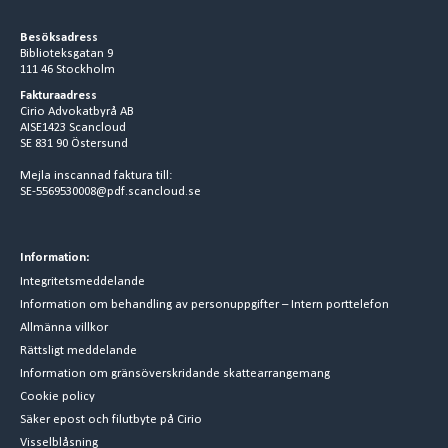
Besöksadress
Biblioteksgatan 9
111 46 Stockholm
Fakturaadress
Cirio Advokatbyrå AB
AISE1423 Scancloud
SE 831 90 Östersund
Mejla inscannad faktura till:
SE-5569530008@pdf.scancloud.se
Information:
Integritetsmeddelande
Information om behandling av personuppgifter – Intern porttelefon
Allmänna villkor
Rättsligt meddelande
Information om gränsöverskridande skattearrangemang
Cookie policy
Säker epost och filutbyte på Cirio
Visselblåsning