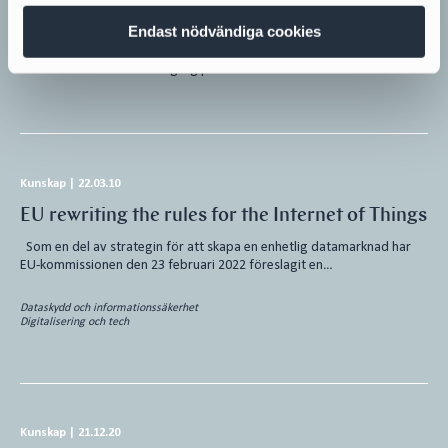
Cybersäkerhetshoten och transaktioner
Endast nödvändiga cookies
Cybersäkerhet ur ett transaktionsperspektiv Den fjärde dagen av
Transaction Week 2022 tog sig panelen an ett av de absolut mest…
Kunskap
|
22.03.10
EU rewriting the rules for the Internet of Things
Som en del av strategin för att skapa en enhetlig datamarknad har
EU-kommissionen den 23 februari 2022 föreslagit en…
Dataskydd och informationssäkerhet
Digitalisering och tech
Kunskap
|
21.12.20