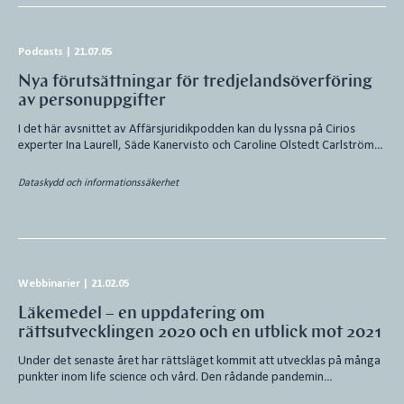
Podcasts
|
21.07.05
Nya förutsättningar för tredjelandsöverföring
av personuppgifter
I det här avsnittet av Affärsjuridikpodden kan du lyssna på Cirios
experter Ina Laurell, Säde Kanervisto och Caroline Olstedt Carlström…
Dataskydd och informationssäkerhet
Webbinarier
|
21.02.05
Läkemedel – en uppdatering om
rättsutvecklingen 2020 och en utblick mot 2021
Under det senaste året har rättsläget kommit att utvecklas på många
punkter inom life science och vård. Den rådande pandemin…