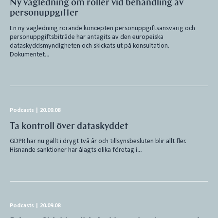
Ny vägledning om roller vid behandling av
personuppgifter
En ny vägledning rörande koncepten personuppgiftsansvarig och
personuppgiftsbiträde har antagits av den europeiska
dataskyddsmyndigheten och skickats ut på konsultation.
Dokumentet…
Podcasts
|
20.09.08
Ta kontroll över dataskyddet
GDPR har nu gällt i drygt två år och tillsynsbesluten blir allt fler.
Hisnande sanktioner har ålagts olika företag i…
Podcasts
|
20.09.08