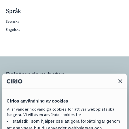
Språk
Svenska
Engelska
Relaterade nyheter
Alla nyheter
Cirios användning av cookies
Vi använder nödvändiga cookies för att vår webbplats ska
Konkurs
|
26.06.25
fungera. Vi vill även använda cookies för:
statistik, som hjälper oss att göra förbättringar genom
Niutech Group-koncernen i konkurs
att analysera hur du använder webbplatsen och