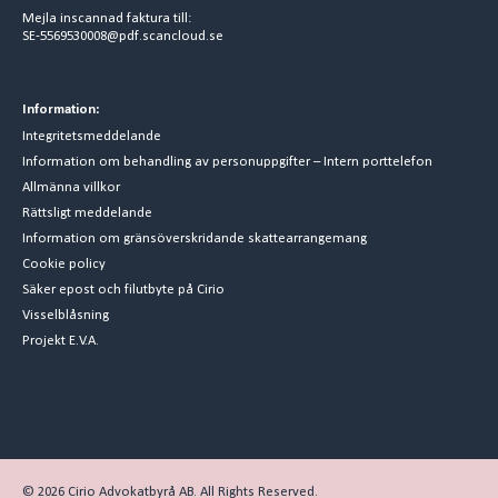
Mejla inscannad faktura till:
SE-5569530008@pdf.scancloud.se
Information:
Integritetsmeddelande
Information om behandling av personuppgifter – Intern porttelefon
Allmänna villkor
Rättsligt meddelande
Information om gränsöverskridande skattearrangemang
Cookie policy
Säker epost och filutbyte på Cirio
Visselblåsning
Projekt E.V.A.
© 2026 Cirio Advokatbyrå AB. All Rights Reserved.