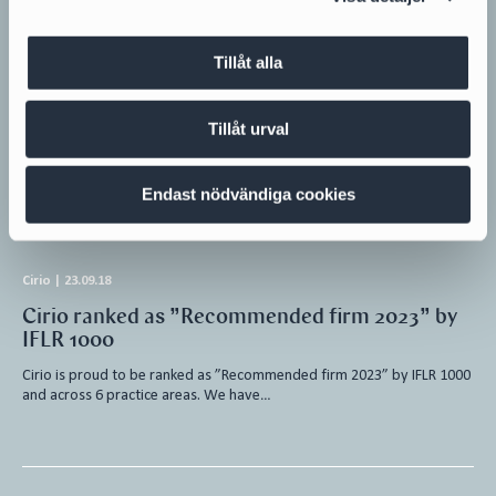
Kavalleriet AB i konkurs
Tillåt alla
Kavalleriet AB, 559315-3454 (“Kavalleriet”) försattes i konkurs den 5
augusti 2024, varvid advokat Pierre Pettersson utsågs till
konkursförvaltare. Kavalleriet bedriver…
Tillåt urval
Rekonstruktion och insolvens
Endast nödvändiga cookies
Cirio
|
23.09.18
Cirio ranked as ”Recommended firm 2023” by
IFLR 1000
Cirio is proud to be ranked as ”Recommended firm 2023” by IFLR 1000
and across 6 practice areas. We have…