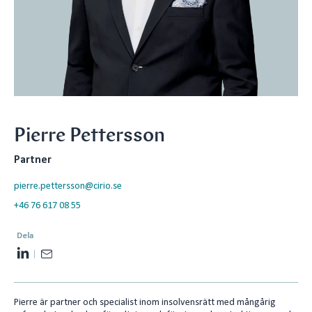
Pierre Pettersson
Partner
pierre.pettersson@cirio.se
+46 76 617 08 55
Dela
L
E
i
m
n
a
Pierre är partner och specialist inom insolvensrätt med mångårig
k
i