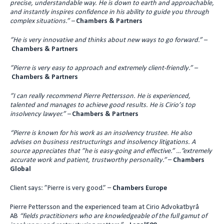
precise, understandable way. He is down to earth and approachable,
and instantly inspires confidence in his ability to guide you through
complex situations.”
–
Chambers & Partners
”He is very innovative and thinks about new ways to go forward.”
–
Chambers & Partners
”Pierre is very easy to approach and extremely client-friendly.” –
Chambers & Partners
”I can really recommend Pierre Pettersson. He is experienced,
talented and manages to achieve good results.
He is Cirio’s top
insolvency lawyer.” –
Chambers & Partners
“Pierre is known for his work as an insolvency trustee. He also
advises on business restructurings and insolvency litigations. A
source appreciates that ”he is easy-going and effective.” …”extremely
accurate work and patient, trustworthy personality.”
–
Chambers
Global
Client says: ”Pierre is very good.” –
Chambers Europe
Pierre Pettersson and the experienced team at Cirio Advokatbyrå
AB
“fields practitioners who are knowledgeable of the full gamut of