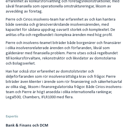
erfarenhet av konkursförvaltning och företagsrekonstruktioner, med
e
l
såväl finansiella som operationella omstruktureringar, liksom av
avveckling av företag.
d
Pierre och Cirios insolvens-team har erfarenhet av och kan hantera
I
både svenska och gränsöverskridande insolvensärenden, med
n
kapacitet för sådana uppdrag oavsett storlek och komplexitet. De
anlitas ofta och regelbundet i komplexa ärenden med hög profil.
Pierre och insolvens-teamet biträder både borgenärer och finansiärer
i olika insolvensrelaterade ärenden och förfaranden, likväl som
gäldenärer med finansiella problem. Pierre utses också regelbundet
till konkursförvaltare, rekonstruktör och likvidator av domstolarna
och Bolagsverket.
Han har också stor erfarenhet av domstolstvister och
skiljeförfaranden som rör insolvensrättsliga krav och frågor. Pierre
biträder även klienter i ärende som rör finansiering och säkerhetsavtal
av olika slag, liksom i finansregulatoriska frågor. Både Cirios insolvens-
team och Pierre är högt ansedda i olika internationella rankingar,
Legal500, Chambers, IFLR1000 med flera.
Expertis
Bank & Finans och DCM