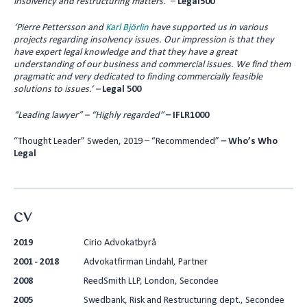
insolvency and restructuring matters.”
–
Legal500
‘Pierre Pettersson and
Karl Björlin
have supported us in various
projects regarding insolvency issues. Our impression is that they
have expert legal knowledge and that they have a great
understanding of our business and commercial issues. We find them
pragmatic and very dedicated to finding commercially feasible
solutions to issues.‘ –
Legal 500
“Leading lawyer” – “Highly regarded”
– IFLR1000
“Thought Leader” Sweden, 2019 – “Recommended”
– Who’s Who
Legal
CV
2019
Cirio Advokatbyrå
2001 - 2018
Advokatfirman Lindahl, Partner
2008
ReedSmith LLP, London, Secondee
2005
Swedbank, Risk and Restructuring dept., Secondee