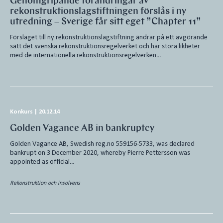
Genomgripande förändringar av
rekonstruktionslagstiftningen förslås i ny
utredning – Sverige får sitt eget ”Chapter 11”
Förslaget till ny rekonstruktionslagstiftning ändrar på ett avgörande
sätt det svenska rekonstruktionsregelverket och har stora likheter
med de internationella rekonstruktionsregelverken…
Konkurs
|
20.12.14
Golden Vagance AB in bankruptcy
Golden Vagance AB, Swedish reg.no 559156-5733, was declared
bankrupt on 3 December 2020, whereby Pierre Pettersson was
appointed as official…
Rekonstruktion och insolvens