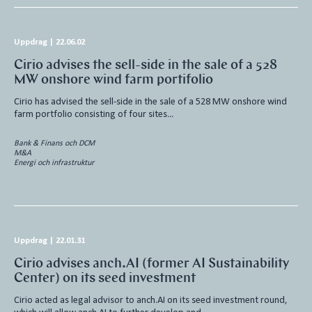
Uppdrag
|
22.06.02
Cirio advises the sell-side in the sale of a 528
MW onshore wind farm portifolio
Cirio has advised the sell-side in the sale of a 528 MW onshore wind
farm portfolio consisting of four sites…
Bank & Finans och DCM
M&A
Energi och infrastruktur
Uppdrag
|
22.01.31
Cirio advises anch.AI (former AI Sustainability
Center) on its seed investment
Cirio acted as legal advisor to anch.AI on its seed investment round,