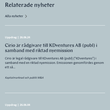
Relaterade nyheter
Alla nyheter
Uppdrag
|
26.06.24
Cirio är rådgivare till KDventures AB (publ) i
samband med riktad nyemission
Cirio är legal rådgivare till KDventures AB (publ) (”KDventures”) i
samband med en riktad nyemission. Emissionen genomfördes genom
ett så…
Kapitalmarknad och publik M&A
Uppdrag
|
26.06.04