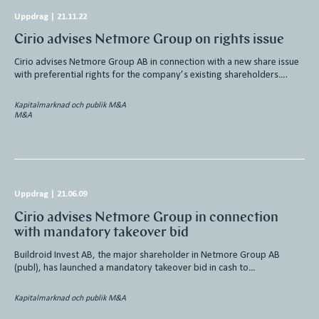
Uppdrag
|
21.11.22
Cirio advises Netmore Group on rights issue
Cirio advises Netmore Group AB in connection with a new share issue
with preferential rights for the company’s existing shareholders….
Kapitalmarknad och publik M&A
M&A
Uppdrag
|
21.06.09
Cirio advises Netmore Group in connection
with mandatory takeover bid
Buildroid Invest AB, the major shareholder in Netmore Group AB
(publ), has launched a mandatory takeover bid in cash to…
Kapitalmarknad och publik M&A