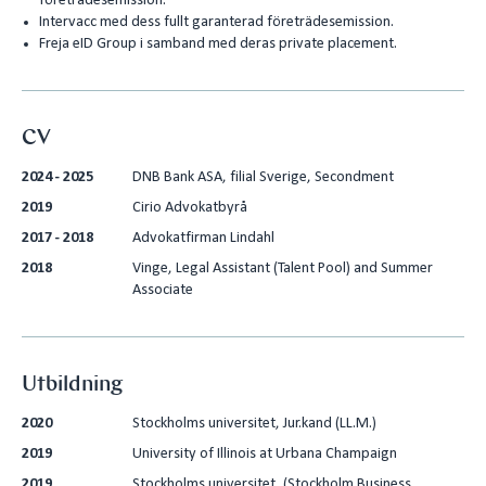
företrädesemission.
Intervacc med dess fullt garanterad företrädesemission.
Freja eID Group i samband med deras private placement.
CV
2024 - 2025
DNB Bank ASA, filial Sverige, Secondment
2019
Cirio Advokatbyrå
2017 - 2018
Advokatfirman Lindahl
2018
Vinge, Legal Assistant (Talent Pool) and Summer
Associate
Utbildning
2020
Stockholms universitet, Jur.kand (LL.M.)
2019
University of Illinois at Urbana Champaign
2019
Stockholms universitet, (Stockholm Business