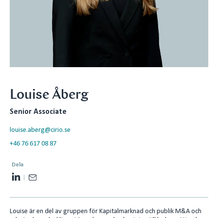
Louise Åberg
Senior Associate
louise.aberg@cirio.se
+46 76 617 08 87
Dela
L
E
i
m
n
a
Louise är en del av gruppen för Kapitalmarknad och publik M&A och
k
i