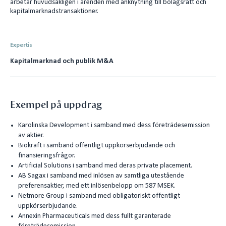
arbetar huvudsakligen i ärenden med anknytning till bolagsrätt och
e
l
kapitalmarknadstransaktioner.
d
I
Expertis
n
Kapitalmarknad och publik M&A
Exempel på uppdrag
Karolinska Development i samband med dess företrädesemission
av aktier.
Biokraft i samband offentligt uppkörserbjudande och
finansieringsfrågor.
Artificial Solutions i samband med deras private placement.
AB Sagax i samband med inlösen av samtliga utestående
preferensaktier, med ett inlösenbelopp om 587 MSEK.
Netmore Group i samband med obligatoriskt offentligt
uppkörserbjudande.
Annexin Pharmaceuticals med dess fullt garanterade