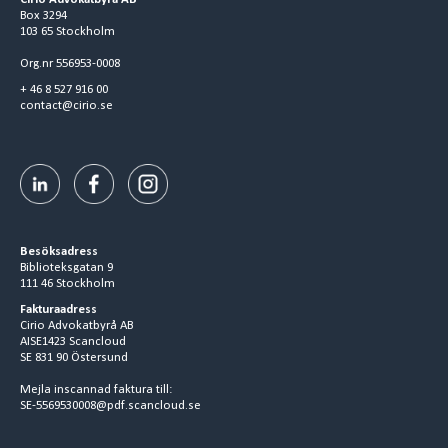
Box 3294
103 65 Stockholm
Org.nr 556953-0008
+ 46 8 527 916 00
contact@cirio.se
Besöksadress
Biblioteksgatan 9
111 46 Stockholm
Fakturaadress
Cirio Advokatbyrå AB
AISE1423 Scancloud
SE 831 90 Östersund
Mejla inscannad faktura till:
SE-5569530008@pdf.scancloud.se