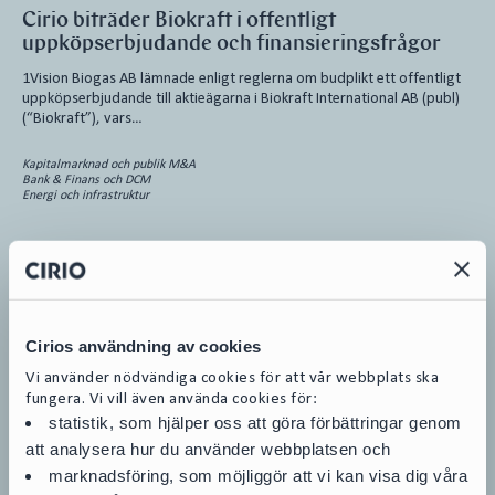
Cirio biträder Biokraft i offentligt
uppköpserbjudande och finansieringsfrågor
1Vision Biogas AB lämnade enligt reglerna om budplikt ett offentligt
uppköpserbjudande till aktieägarna i Biokraft International AB (publ)
(“Biokraft”), vars…
Kapitalmarknad och publik M&A
Bank & Finans och DCM
Energi och infrastruktur
Uppdrag
|
23.11.10
Cirios användning av cookies
Cirio är rådgivare till Annexin Pharmaceuticals
AB (publ) i samband dess fullt säkerställda
Vi använder nödvändiga cookies för att vår webbplats ska
företrädesemission
fungera. Vi vill även använda cookies för:
statistik, som hjälper oss att göra förbättringar genom
Cirio är legal rådgivare till Annexin Pharmaceuticals AB (publ)
att analysera hur du använder webbplatsen och
(”Annexin”) i samband med dess fullt säkerställda företrädesemission
marknadsföring, som möjliggör att vi kan visa dig våra
av aktier. Företrädesemissionen…