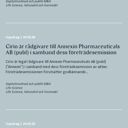
Kapitalmarknad och publik M&A
Life Science, hälsovård och livsmedel
Uppdrag
|
24.03.28
Cirio är rådgivare till Annexin Pharmaceuticals
AB (publ) i samband dess företrädesemission
Cirio är legal rådgivare till Annexin Pharmaceuticals AB (publ)
(”Annexin”) i samband med dess företrädesemission av aktier.
Företrädesemissionen förutsätter godkännande…
Kapitalmarknad och publik M&A
Life Science
Life Science, hälsovård och livsmedel
Uppdrag
|
24.03.20