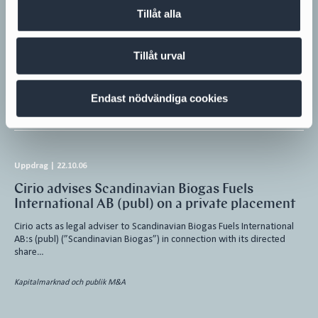
connection with mandatory takeover offer
Tillåt alla
Cirio acts as legal adviser to Scandinavian Biogas Fuels International
AB (publ) (”Scandinavian Biogas”) in connection with the public
Tillåt urval
takeover…
Kapitalmarknad och publik M&A
Endast nödvändiga cookies
Uppdrag
|
22.10.06
Cirio advises Scandinavian Biogas Fuels
International AB (publ) on a private placement
Cirio acts as legal adviser to Scandinavian Biogas Fuels International
AB:s (publ) (”Scandinavian Biogas”) in connection with its directed
share…
Kapitalmarknad och publik M&A