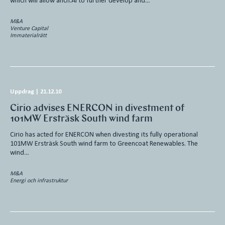
which will allow anch.AI to further develop and…
M&A
Venture Capital
Immaterialrätt
Uppdrag
|
21.12.10
Cirio advises ENERCON in divestment of
101MW Ersträsk South wind farm
Cirio has acted for ENERCON when divesting its fully operational
101MW Ersträsk South wind farm to Greencoat Renewables. The
wind…
M&A
Energi och infrastruktur