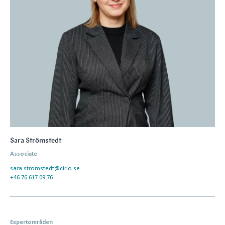
Sara Strömstedt
Associate
sara.stromstedt@cirio.se
+46 76 617 09 76
Expertområden