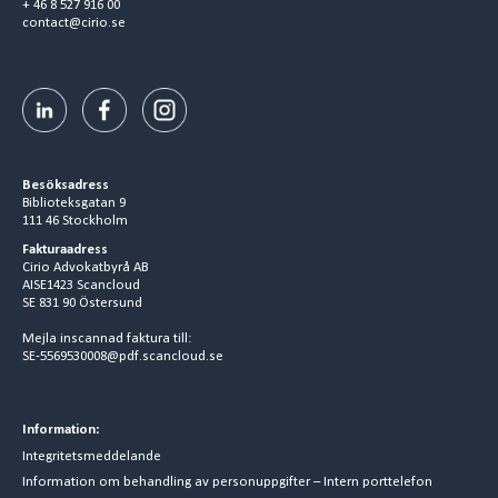
+ 46 8 527 916 00
contact@cirio.se
Besöksadress
Biblioteksgatan 9
111 46 Stockholm
Fakturaadress
Cirio Advokatbyrå AB
AISE1423 Scancloud
SE 831 90 Östersund
Mejla inscannad faktura till:
SE-5569530008@pdf.scancloud.se
Information:
Integritetsmeddelande
Information om behandling av personuppgifter – Intern porttelefon