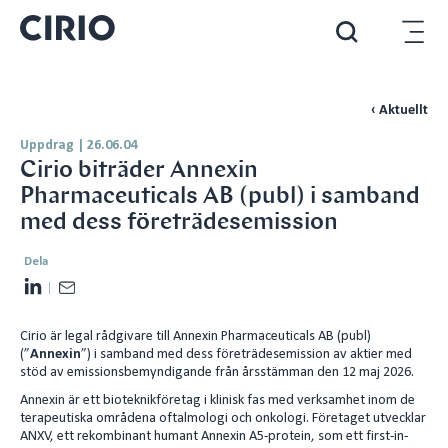
‹ Aktuellt
Uppdrag
|
26.06.04
Cirio biträder Annexin
Pharmaceuticals AB (publ) i samband
med dess företrädesemission
Dela
L
E
i
m
Cirio är legal rådgivare till Annexin Pharmaceuticals AB (publ)
n
a
(”
Annexin
”) i samband med dess företrädesemission av aktier med
k
i
stöd av emissionsbemyndigande från årsstämman den 12 maj 2026.
e
l
Annexin är ett bioteknikföretag i klinisk fas med verksamhet inom de
d
terapeutiska områdena oftalmologi och onkologi. Företaget utvecklar
ANXV, ett rekombinant humant Annexin A5-protein, som ett first-in-
I