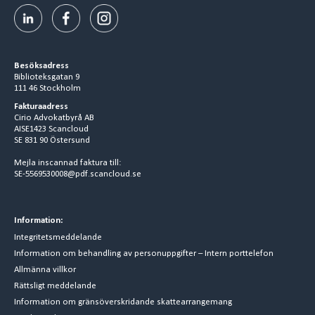
Besöksadress
Biblioteksgatan 9
111 46 Stockholm
Fakturaadress
Cirio Advokatbyrå AB
AISE1423 Scancloud
SE 831 90 Östersund
Mejla inscannad faktura till:
SE-5569530008@pdf.scancloud.se
Information:
Integritetsmeddelande
Information om behandling av personuppgifter – Intern porttelefon
Allmänna villkor
Rättsligt meddelande
Information om gränsöverskridande skattearrangemang