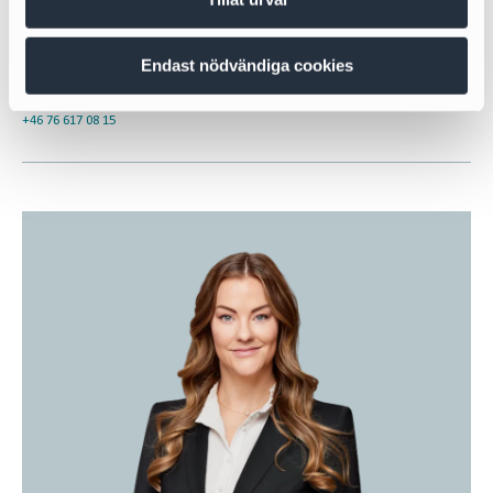
Jesper Johansson
Endast nödvändiga cookies
Partner
jesper.johansson@cirio.se
+46 76 617 08 15