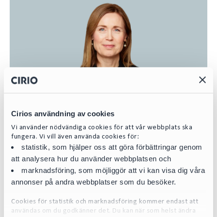
Cirios användning av cookies
Vi använder nödvändiga cookies för att vår webbplats ska
fungera. Vi vill även använda cookies för:
statistik, som hjälper oss att göra förbättringar genom
att analysera hur du använder webbplatsen och
marknadsföring, som möjliggör att vi kan visa dig våra
Ulrica Salomon
annonser på andra webbplatser som du besöker.
Partner | Head of Competition Law | Merger Control
Cookies för statistik och marknadsföring kommer endast att
ulrica.salomon@cirio.se
användas om du godkänner det. Du kan när som helst ändra
+46 76 617 08 05