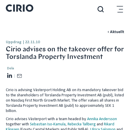
‹ Aktuellt
Uppdrag
|
22.11.10
Cirio advises on the takeover offer for
Torslanda Property Investment
Dela
L
E
i
m
Cirio is advising Västerport Holding AB on its mandatory takeover bid
n
a
to the shareholders of Torslanda Property Investment AB (publ), listed
k
i
on Nasdaq First North Growth Market. The offer values all shares in
e
l
Torslanda Property Investment AB (publ) to approximately SEK 1
billion.
d
Cirio advises Västerport with a team headed by
Annika Andersson
I
together with
Sebastian Iso-Kamula
,
Rebecka Tallberg
and
Rikard
n
Kåresen
(Equity Capital Markets and Public M&A),
Ulrica Salomon
and