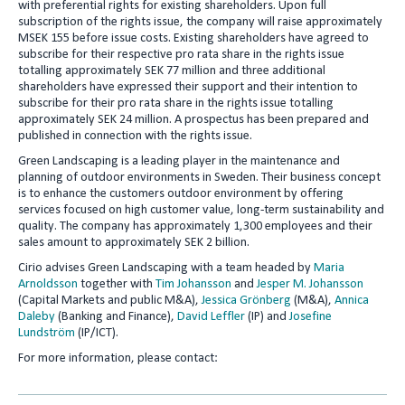
with preferential rights for existing shareholders. Upon full
n
subscription of the rights issue, the company will raise approximately
MSEK 155 before issue costs. Existing shareholders have agreed to
subscribe for their respective pro rata share in the rights issue
totalling approximately SEK 77 million and three additional
shareholders have expressed their support and their intention to
subscribe for their pro rata share in the rights issue totalling
approximately SEK 24 million. A prospectus has been prepared and
published in connection with the rights issue.
Green Landscaping is a leading player in the maintenance and
planning of outdoor environments in Sweden. Their business concept
is to enhance the customers outdoor environment by offering
services focused on high customer value, long-term sustainability and
quality. The company has approximately 1,300 employees and their
sales amount to approximately SEK 2 billion.
Cirio advises Green Landscaping with a team headed by
Maria
Arnoldsson
together with
Tim Johansson
and
Jesper M. Johansson
(Capital Markets and public M&A),
Jessica Grönberg
(M&A),
Annica
Daleby
(Banking and Finance),
David Leffler
(IP) and
Josefine
Lundström
(IP/ICT).
For more information, please contact: