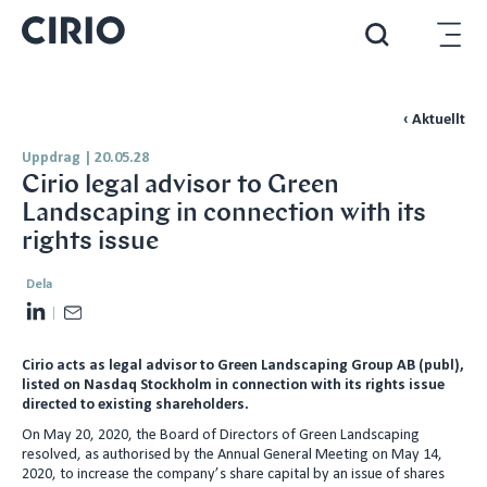
‹ Aktuellt
Uppdrag
|
20.05.28
Cirio legal advisor to Green
Landscaping in connection with its
rights issue
Dela
L
E
i
m
Cirio acts as legal advisor to Green Landscaping Group AB (publ),
n
a
listed on Nasdaq Stockholm in connection with its rights issue
k
i
directed to existing shareholders.
e
l
On May 20, 2020, the Board of Directors of Green Landscaping
d
resolved, as authorised by the Annual General Meeting on May 14,
2020, to increase the company’s share capital by an issue of shares
I