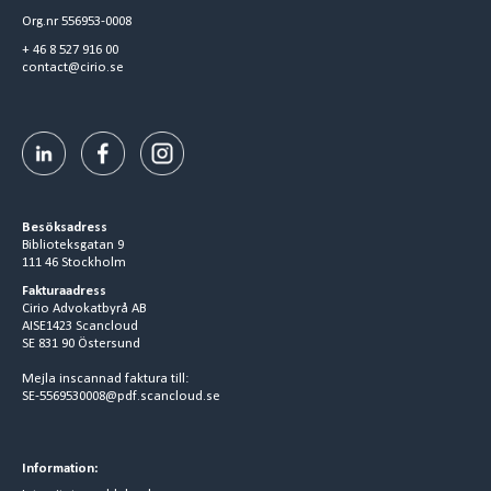
Org.nr 556953-0008
+ 46 8 527 916 00
contact@cirio.se
Besöksadress
Biblioteksgatan 9
111 46 Stockholm
Fakturaadress
Cirio Advokatbyrå AB
AISE1423 Scancloud
SE 831 90 Östersund
Mejla inscannad faktura till:
SE-5569530008@pdf.scancloud.se
Information: