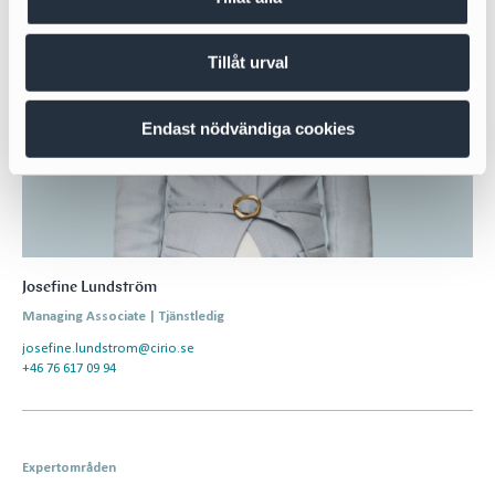
Tillåt urval
Endast nödvändiga cookies
Josefine Lundström
Managing Associate | Tjänstledig
josefine.lundstrom@cirio.se
+46 76 617 09 94
Expertområden