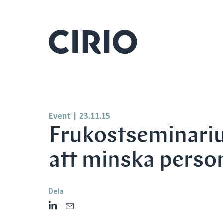
Event
|
23.11.15
Frukostseminariu
att minska perso
Dela
L
E
i
m