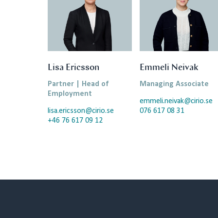
Lisa Ericsson
Emmeli Neivak
Partner | Head of
Managing Associate
Employment
emmeli.neivak@cirio.se
lisa.ericsson@cirio.se
076 617 08 31
+46 76 617 09 12