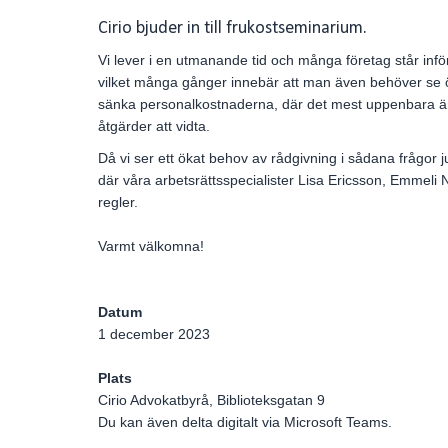
n
a
Cirio bjuder in till frukostseminarium.
k
i
Vi lever i en utmanande tid och många företag står infö
e
l
vilket många gånger innebär att man även behöver se öv
d
sänka personalkostnaderna, där det mest uppenbara är
I
åtgärder att vidta.
n
Då vi ser ett ökat behov av rådgivning i sådana frågor just
där våra arbetsrättsspecialister Lisa Ericsson, Emmel
regler.
Varmt välkomna!
Datum
1 december 2023
Plats
Cirio Advokatbyrå, Biblioteksgatan 9
Du kan även delta digitalt via Microsoft Teams.