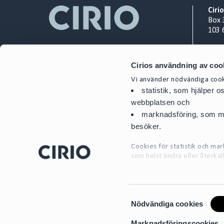
Ciri
Box 
103 
Org.
Cirios användning av coo
+ 46
cont
Vi använder nödvändiga cooki
statistik, som hjälper 
webbplatsen och
marknadsföring, som mö
besöker.
Cookies för statistik och m
som helst ändra eller återkal
För mer detaljerad informati
S
Nödvändiga cookies
a
m
Marknadsföringscookies