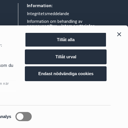
Information:
Integritetsmeddelande
Information om behandling av
personuppgifter – Intern porttelefon
Allmänna villkor
Tillåt alla
Rättsligt meddelande
r:
Information om gränsöverskridande
skattearrangemang
Tillåt urval
d.se
Cookie policy
 som du
Säker epost och filutbyte på Cirio
Endast nödvändiga cookies
Visselblåsning
n när
Projekt E.V.A.
ig
här
analys