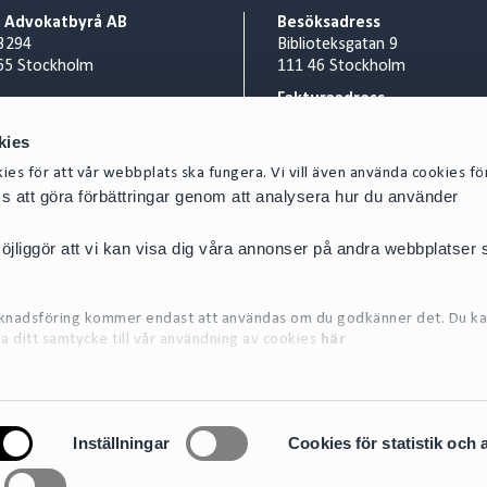
o Advokatbyrå AB
Besöksadress
3294
Biblioteksgatan 9
65 Stockholm
111 46 Stockholm
Fakturaadress
nr 556953-0008
Cirio Advokatbyrå AB
kies
 8 527 916 00
AISE1423 Scancloud
act@cirio.se
SE 831 90 Östersund
es för att vår webbplats ska fungera. Vi vill även använda cookies fö
oss att göra förbättringar genom att analysera hur du använder
Mejla inscannad faktura till:
SE-5569530008@pdf.scanclou
jliggör att vi kan visa dig våra annonser på andra webbplatser
arknadsföring kommer endast att användas om du godkänner det. Du ka
la ditt samtycke till vår användning av cookies
här
on om de cookies vi använder, se vår Cookiepolicy, som finns tillgängl
Inställningar
Cookies för statistik och 