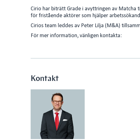
n
a
Cirio har biträtt Grade i avyttringen av Matcha 
k
i
för fristående aktörer som hjälper arbetssökande 
e
l
Cirios team leddes av Peter Lilja (M&A) tillsa
d
För mer information, vänligen kontakta:
I
n
Kontakt