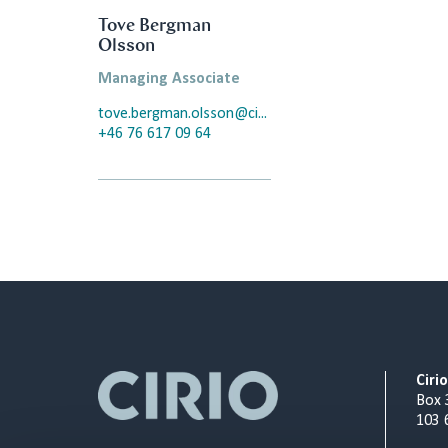
Tove Bergman
Olsson
Managing Associate
tove.bergman.olsson@cirio.se
+46 76 617 09 64
Ciri
Box 
103 