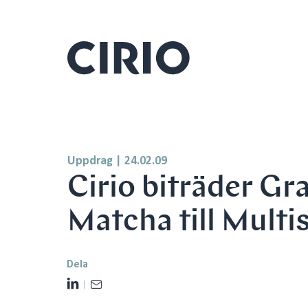
Uppdrag
|
24.02.09
Cirio biträder Gra
Matcha till Multi
Dela
L
E
i
m