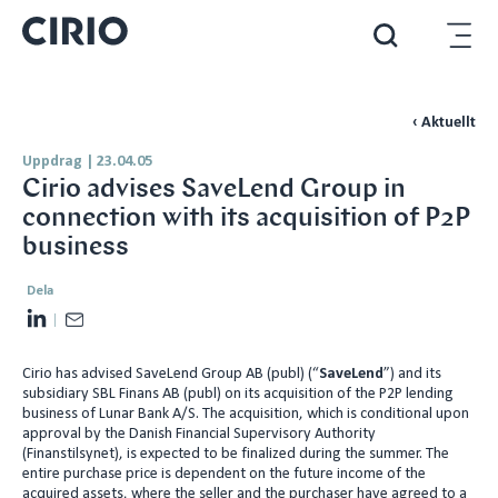
‹ Aktuellt
Uppdrag
|
23.04.05
Cirio advises SaveLend Group in
connection with its acquisition of P2P
business
Dela
L
E
i
m
Cirio has advised SaveLend Group AB (publ) (“
SaveLend
”) and its
n
a
subsidiary SBL Finans AB (publ) on its acquisition of the P2P lending
k
i
business of Lunar Bank A/S. The acquisition, which is conditional upon
e
l
approval by the Danish Financial Supervisory Authority
(Finanstilsynet), is expected to be finalized during the summer. The
d
entire purchase price is dependent on the future income of the
I
acquired assets, where the seller and the purchaser have agreed to a