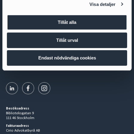
Visa detaljer
Tillåt alla
Cirio Advokatbyrå AB
Box 3294
Tillåt urval
103 65 Stockholm
Org.nr 556953-0008
Endast nödvändiga cookies
+ 46 8 527 916 00
contact@cirio.se
Besöksadress
Biblioteksgatan 9
111 46 Stockholm
Fakturaadress
Cirio Advokatbyrå AB