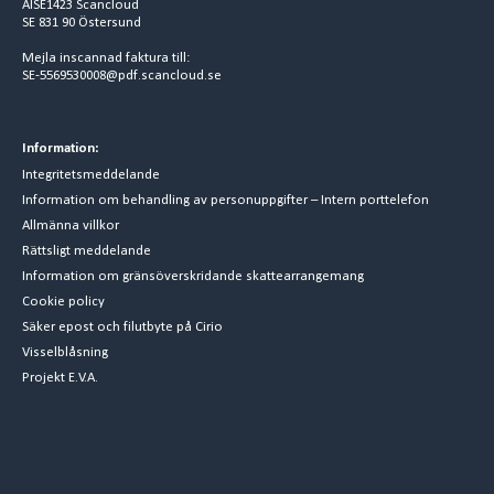
AISE1423 Scancloud
SE 831 90 Östersund
Mejla inscannad faktura till:
SE-5569530008@pdf.scancloud.se
Information:
Integritetsmeddelande
Information om behandling av personuppgifter – Intern porttelefon
Allmänna villkor
Rättsligt meddelande
Information om gränsöverskridande skattearrangemang
Cookie policy
Säker epost och filutbyte på Cirio
Visselblåsning
Projekt E.V.A.