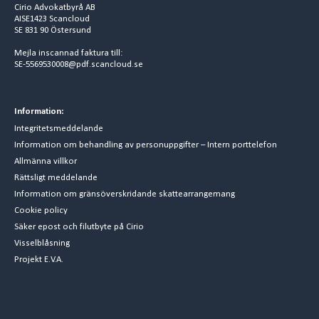
Cirio Advokatbyrå AB
AISE1423 Scancloud
SE 831 90 Östersund
Mejla inscannad faktura till:
SE-5569530008@pdf.scancloud.se
Information:
Integritetsmeddelande
Information om behandling av personuppgifter – Intern porttelefon
Allmänna villkor
Rättsligt meddelande
Information om gränsöverskridande skattearrangemang
Cookie policy
Säker epost och filutbyte på Cirio
Visselblåsning
Projekt E.V.A.