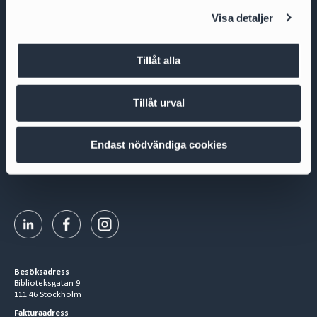
l
Visa detaljer
Tillåt alla
Cirio Advokatbyrå AB
Tillåt urval
Box 3294
103 65 Stockholm
Org.nr 556953-0008
Endast nödvändiga cookies
+ 46 8 527 916 00
contact@cirio.se
Besöksadress
Biblioteksgatan 9
111 46 Stockholm
Fakturaadress