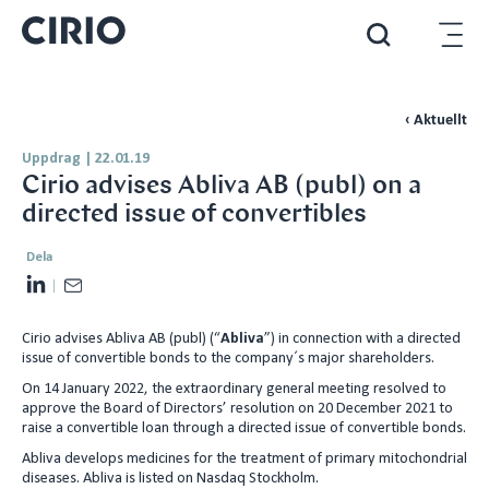
‹ Aktuellt
Uppdrag
|
22.01.19
Cirio advises Abliva AB (publ) on a
directed issue of convertibles
Dela
L
E
i
m
Cirio advises Abliva AB (publ) (“
Abliva
”) in connection with a directed
n
a
issue of convertible bonds to the company´s major shareholders.
k
i
On 14 January 2022, the extraordinary general meeting resolved to
e
l
approve the Board of Directors’ resolution on 20 December 2021 to
d
raise a convertible loan through a directed issue of convertible bonds.
I
Abliva develops medicines for the treatment of primary mitochondrial
diseases. Abliva is listed on Nasdaq Stockholm.
n