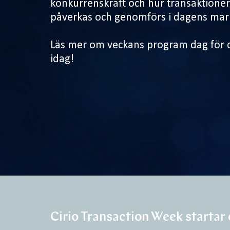
konkurrenskraft och hur transaktione
påverkas och genomförs i dagens mar
Läs mer om veckans program dag för d
idag!
Cirio Transaction Week startar