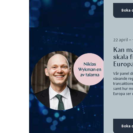
Boka d
22 april –
Kan ma
skala 
Europ
Vår panel d
växande reg
transaktione
samt hur mö
Europa ser u
Boka d