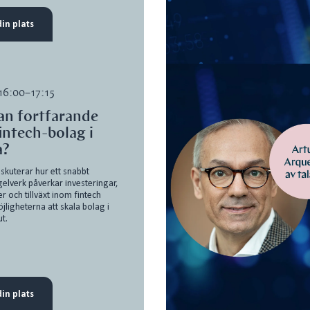
in plats
 16:00–17:15
n fortfarande
fintech-bolag i
a?
iskuterar hur ett snabbt
elverk påverkar investeringar,
r och tillväxt inom fintech
jligheterna att skala bolag i
t.
in plats