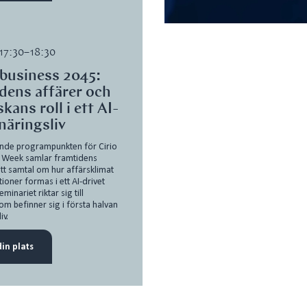
– 17:30–18:30
business 2045:
dens affärer och
kans roll i ett AI-
 näringsliv
ande programpunkten för Cirio
n Week samlar framtidens
ett samtal om hur affärsklimat
ioner formas i ett AI-drivet
eminariet riktar sig till
om befinner sig i första halvan
iv.
in plats