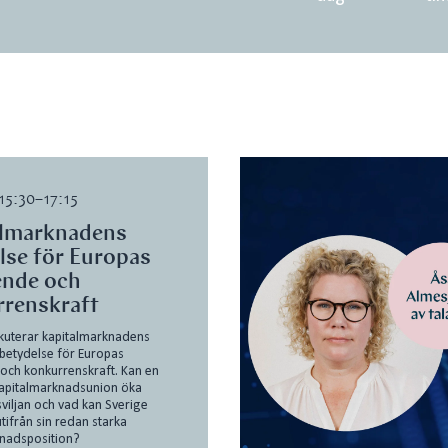
 15:30–17:15
almarknadens
lse för Europas
ende och
renskraft
kuterar kapitalmarknadens
betydelse för Europas
och konkurrenskraft. Kan en
kapitalmarknadsunion öka
sviljan och vad kan Sverige
tifrån sin redan starka
knadsposition?