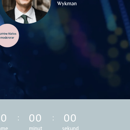
00
00
00
mme
minut
sekund