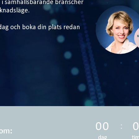
r i samhällsbärande branscher
knadsläge.
ag och boka din plats redan
00
 om:
dag
ti