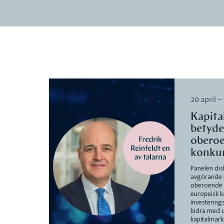
20 april –
Kapit
betyde
obero
konkur
Panelen dis
avgörande 
oberoende 
europeisk 
investering
bidra med u
kapitalmar