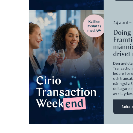
24 april 
Doing 
Framti
männis
drivet
Den avslut
Transactio
ledare för 
och transakt
näringsliv. S
deltagare s
av sitt yrkesl
Boka d