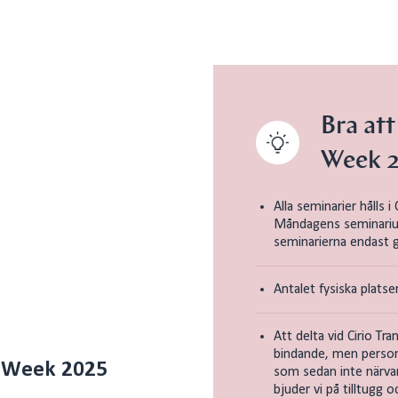
Bra at
Week 
Alla seminarier hålls i
Måndagens seminarium
seminarierna endast gå
Antalet fysiska platser
Att delta vid Cirio Tr
bindande, men person
n Week 2025
som sedan inte närvar
bjuder vi på tilltugg o