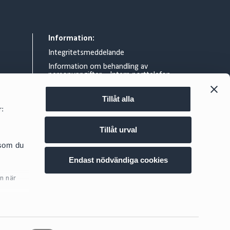
Information:
Integritetsmeddelande
Information om behandling av
personuppgifter – Intern porttelefon
Allmänna villkor
Tillåt alla
Rättsligt meddelande
r:
Information om gränsöverskridande
skattearrangemang
Tillåt urval
d.se
Cookie policy
 som du
Säker epost och filutbyte på Cirio
Endast nödvändiga cookies
Visselblåsning
n när
Projekt E.V.A.
ig
här