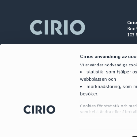
Ciri
Box 
103 
Org.
Cirios användning av coo
+ 46
cont
Vi använder nödvändiga cooki
statistik, som hjälper 
webbplatsen och
marknadsföring, som mö
besöker.
Cookies för statistik och m
som helst ändra eller återkal
För mer detaljerad informati