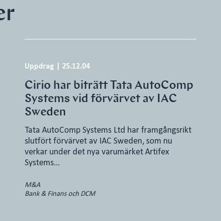
er
Uppdrag
|
25.12.04
Cirio har biträtt Tata AutoComp
Systems vid förvärvet av IAC
Sweden
Tata AutoComp Systems Ltd har framgångsrikt
slutfört förvärvet av IAC Sweden, som nu
verkar under det nya varumärket Artifex
Systems…
M&A
Bank & Finans och DCM