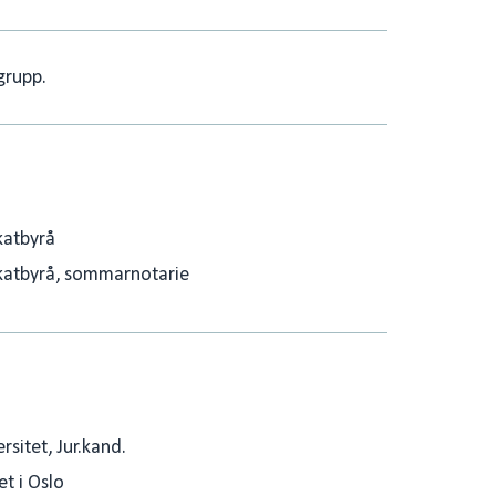
e
l
d
I
grupp.
n
katbyrå
katbyrå, sommarnotarie
sitet, Jur.kand.
et i Oslo