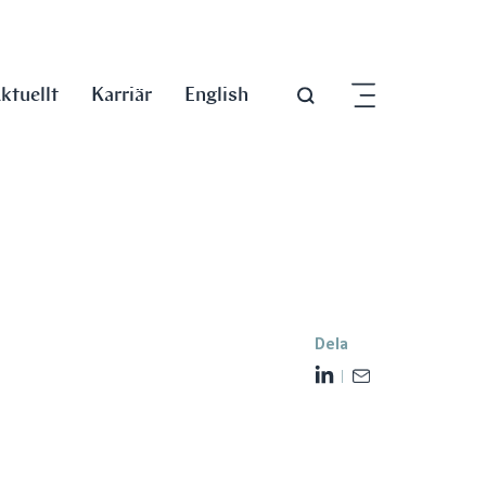
ktuellt
Karriär
English
Dela
L
E
i
m
n
a
k
i