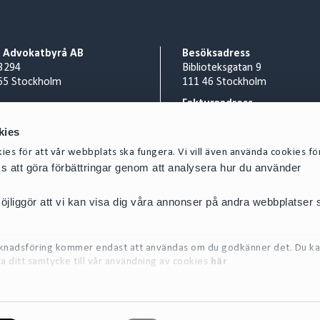
o Advokatbyrå AB
Besöksadress
3294
Biblioteksgatan 9
65 Stockholm
111 46 Stockholm
Fakturaadress
nr 556953-0008
Cirio Advokatbyrå AB
kies
 8 527 916 00
AISE1423 Scancloud
act@cirio.se
SE 831 90 Östersund
es för att vår webbplats ska fungera. Vi vill även använda cookies fö
oss att göra förbättringar genom att analysera hur du använder
Mejla inscannad faktura till:
SE-5569530008@pdf.scanclou
jliggör att vi kan visa dig våra annonser på andra webbplatser
arknadsföring kommer endast att användas om du godkänner det. Du ka
la ditt samtycke till vår användning av cookies
här
on om de cookies vi använder, se vår Cookiepolicy, som finns tillgängl