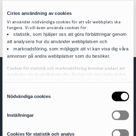
associates through its well-rounded, flexible and accessible service
.”
n
Our Head of IP Sanna Wolk is portrayed as:
Cirios användning av cookies
“
A very energetic and ambitious lawyer, Sanna is a well-respected
Vi använder nödvändiga cookies för att vår webbplats ska
member of the community with great ideas
.”
fungera. Vi vill även använda cookies för:
statistik, som hjälper oss att göra förbättringar genom
att analysera hur du använder webbplatsen och
marknadsföring, som möjliggör att vi kan visa dig våra
annonser på andra webbplatser som du besöker.
Cookies för statistik och marknadsföring kommer endast att
användas om du godkänner det. Du kan när som helst ändra
eller återkalla ditt samtycke till vår användning av cookies
här
S
För mer detaljerad information om de cookies vi använder, se
Nödvändiga cookies
vår Cookiepolicy, som finns tillgänglig
a
här
m
Cirio Advokatbyrå AB
t
Box 3294
Inställningar
103 65 Stockholm
y
c
Org.nr 556953-0008
k
Cookies för statistik och analys
+ 46 8 527 916 00