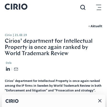
‹ Aktuellt
Cirio
|
21.02.19
Cirios’ department for Intellectual
Property is once again ranked by
World Trademark Review
Dela
L
E
i
m
n
a
Cirios’ department for Intellectual Property is once again ranked
among the IP firms in Sweden by World Trademark Review in both
k
i
“Enforcement and litigation” and “Prosecution and strategy”.
e
l
The newly published WTR 1000 states about the IP department:
d
“
Full-service Cirio set up shop in 2019 and has quickly gained the
I
unshakeable loyalty of a slew of high-profile clients and foreign