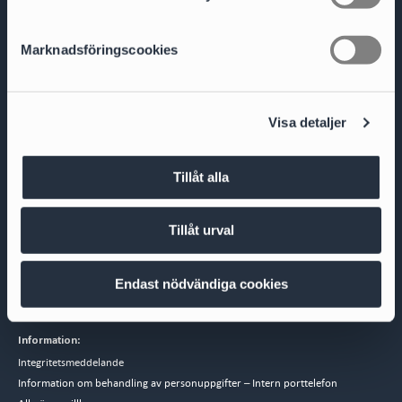
contact@cirio.se
e
s
Marknadsföringscookies
v
a
l
Visa detaljer
Besöksadress
Biblioteksgatan 9
111 46 Stockholm
Tillåt alla
Fakturaadress
Cirio Advokatbyrå AB
AISE1423 Scancloud
Tillåt urval
SE 831 90 Östersund
Mejla inscannad faktura till:
SE-5569530008@pdf.scancloud.se
Endast nödvändiga cookies
Information:
Integritetsmeddelande
Information om behandling av personuppgifter – Intern porttelefon