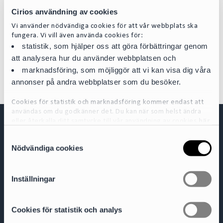
associates through its well-rounded, flexible and accessible service
.”
n
Cirios användning av cookies
Our Head of IP Sanna Wolk is portrayed as:
Vi använder nödvändiga cookies för att vår webbplats ska
“
A very energetic and ambitious lawyer, Sanna is a well-respected
fungera. Vi vill även använda cookies för:
member of the community with great ideas
.”
statistik, som hjälper oss att göra förbättringar genom
att analysera hur du använder webbplatsen och
marknadsföring, som möjliggör att vi kan visa dig våra
annonser på andra webbplatser som du besöker.
Cookies för statistik och marknadsföring kommer endast att
användas om du godkänner det. Du kan när som helst ändra
eller återkalla ditt samtycke till vår användning av cookies
här
S
För mer detaljerad information om de cookies vi använder, se
Nödvändiga cookies
a
vår Cookiepolicy, som finns tillgänglig
här
m
t
Inställningar
y
Cirio Advokatbyrå AB
Box 3294
c
103 65 Stockholm
k
Cookies för statistik och analys
Org.nr 556953-0008
e