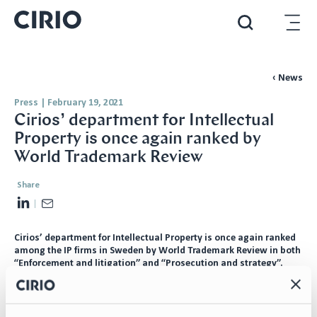
‹ News
Press
|
February 19, 2021
Cirios’ department for Intellectual
Property is once again ranked by
World Trademark Review
Share
L
E
i
m
Cirios’ department for Intellectual Property is once again ranked
n
a
among the IP firms in Sweden by World Trademark Review in both
k
i
“Enforcement and litigation” and “Prosecution and strategy”.
e
l
The newly published WTR 1000 states about the IP department:
d
“
Full-service Cirio set up shop in 2019 and has quickly gained the
unshakeable loyalty of a slew of high-profile clients and foreign
I