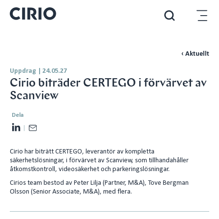
‹ Aktuellt
Uppdrag
|
24.05.27
Cirio biträder CERTEGO i förvärvet av
Scanview
Dela
L
E
i
m
Cirio har biträtt CERTEGO, leverantör av kompletta
n
a
säkerhetslösningar, i förvärvet av Scanview, som tillhandahåller
k
i
åtkomstkontroll, videosäkerhet och parkeringslösningar.
e
l
Cirios team bestod av Peter Lilja (Partner, M&A), Tove Bergman
d
Olsson (Senior Associate, M&A), med flera.
I
n