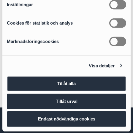
t
Inställningar
y
c
k
Cookies för statistik och analys
Tove Bergman Olsson
e
Managing Associate
s
Marknadsföringscookies
tove.bergman.olsson@cirio.se
v
+46 76 617 09 64
a
l
Expertområden
Visa detaljer
M&A
Tillåt alla
Tillåt urval
Endast nödvändiga cookies