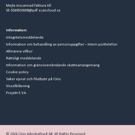
Mejla inscannad faktura till:
SE-5569530008@pdf.scancloud.se
Information:
Integritetsmeddelande
Information om behandling av personuppgifter – Intern porttelefon
Allmänna villkor
Rättsligt meddelande
Information om gränsöverskridande skattearrangemang
Cookie policy
Säker epost och filutbyte på Cirio
Visselblåsning
Projekt E.V.A.
© 2026 Cirio Advokatbyrå AB. All Rights Reserved.