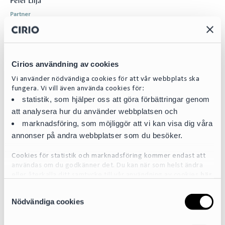
Peter Lilja
Partner
peter.lilja@cirio.se
+46 76 617 08 93
Cirios användning av cookies
Vi använder nödvändiga cookies för att vår webbplats ska
fungera. Vi vill även använda cookies för:
statistik, som hjälper oss att göra förbättringar genom
att analysera hur du använder webbplatsen och
marknadsföring, som möjliggör att vi kan visa dig våra
annonser på andra webbplatser som du besöker.
Cookies för statistik och marknadsföring kommer endast att
användas om du godkänner det. Du kan när som helst ändra
eller återkalla ditt samtycke till vår användning av cookies
här
S
För mer detaljerad information om de cookies vi använder, se
Nödvändiga cookies
a
vår Cookiepolicy, som finns tillgänglig
här
m