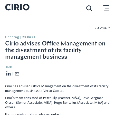
‹ Aktuellt
Uppdrag
|
23.04.21
Cirio advises Office Management on
the divestment of its facility
management business
Dela
L
E
i
m
Cirio has advised Office Management on the divestment of its facility
n
a
management business to Verso Capital.
k
i
Cirio’s team consisted of Peter Lilja (Partner, M&A), Tove Bergman
e
l
Olsson (Senior Associate, M&A), Hugo Bentelius (Associate, M&A) and
d
others.
I
For more information, please contact: