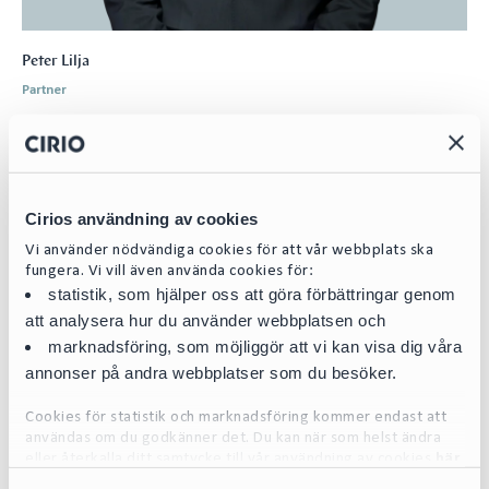
Peter Lilja
Partner
peter.lilja@cirio.se
+46 76 617 08 93
Cirios användning av cookies
Team
Vi använder nödvändiga cookies för att vår webbplats ska
fungera. Vi vill även använda cookies för:
statistik, som hjälper oss att göra förbättringar genom
att analysera hur du använder webbplatsen och
marknadsföring, som möjliggör att vi kan visa dig våra
annonser på andra webbplatser som du besöker.
Cookies för statistik och marknadsföring kommer endast att
användas om du godkänner det. Du kan när som helst ändra
eller återkalla ditt samtycke till vår användning av cookies
här