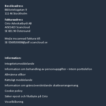
Besöksadress
Biblioteksgatan 9
111 46 Stockholm
Fakturaadress
Cirio Advokatbyrå AB
AISE1423 Scancloud
SE 831 90 Östersund
Mejla inscannad faktura till:
SE-5569530008@pdf.scancloud.se
Information:
Integritetsmeddelande
Information om behandling av personuppgifter – Intern porttelefon
Allmänna villkor
Rättsligt meddelande
Information om gränsöverskridande skattearrangemang
Cookie policy
Säker epost och filutbyte på Cirio
Visselblåsning