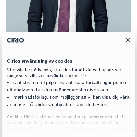
Magnus Björkander
Partner | Head of Real Estate
Cirios användning av cookies
magnus.bjorkander@cirio.se
+46 76 617 08 10
Vi använder nödvändiga cookies för att vår webbplats ska
fungera. Vi vill även använda cookies för:
statistik, som hjälper oss att göra förbättringar genom
att analysera hur du använder webbplatsen och
marknadsföring, som möjliggör att vi kan visa dig våra
annonser på andra webbplatser som du besöker.
Cookies för statistik och marknadsföring kommer endast att
användas om du godkänner det. Du kan när som helst ändra
eller återkalla ditt samtycke till vår användning av cookies
här