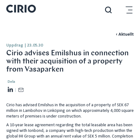
‹ Aktuellt
Uppdrag
|
23.05.30
Cirio advises Emilshus in connection
with their acquisition of a property
from Vasaparken
Dela
L
E
i
m
Cirio has advised Emilshus in the acquisition of a property of SEK 67
n
a
million in Lambohov in Linköping on which approximately 4,000 square
k
i
meters of premises is under construction.
e
l
A 10-year lease agreement regarding the total leasable area has been
d
signed with Ionbond, a company with high-tech production within the
global IHI Group with an annual rent value of SEK 5 million. Completion
I