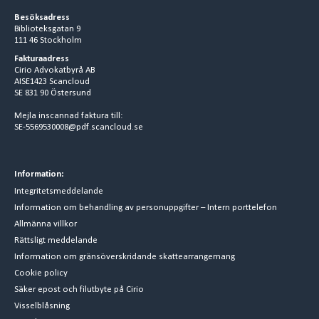
Besöksadress
Biblioteksgatan 9
111 46 Stockholm
Fakturaadress
Cirio Advokatbyrå AB
AISE1423 Scancloud
SE 831 90 Östersund
Mejla inscannad faktura till:
SE-5569530008@pdf.scancloud.se
Information:
Integritetsmeddelande
Information om behandling av personuppgifter – Intern porttelefon
Allmänna villkor
Rättsligt meddelande
Information om gränsöverskridande skattearrangemang
Cookie policy
Säker epost och filutbyte på Cirio
Visselblåsning