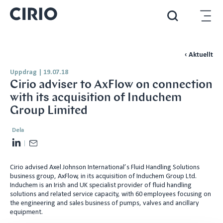
‹ Aktuellt
Uppdrag
|
19.07.18
Cirio adviser to AxFlow on connection
with its acquisition of Induchem
Group Limited
Dela
L
E
i
m
Cirio advised Axel Johnson International’s Fluid Handling Solutions
n
a
business group, AxFlow, in its acquisition of Induchem Group Ltd.
k
i
Induchem is an Irish and UK specialist provider of fluid handling
e
l
solutions and related service capacity, with 60 employees focusing on
the engineering and sales business of pumps, valves and ancillary
d
equipment.
I