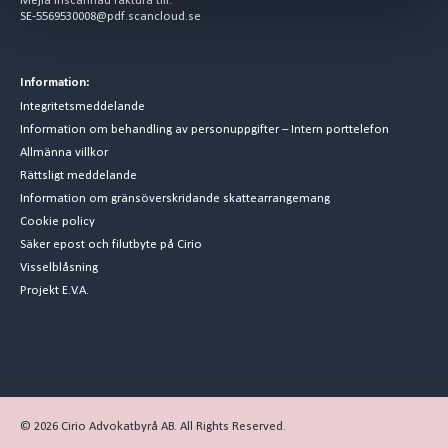
Mejla inscannad faktura till:
SE-5569530008@pdf.scancloud.se
Information:
Integritetsmeddelande
Information om behandling av personuppgifter – Intern porttelefon
Allmänna villkor
Rättsligt meddelande
Information om gränsöverskridande skattearrangemang
Cookie policy
Säker epost och filutbyte på Cirio
Visselblåsning
Projekt E.V.A.
© 2026 Cirio Advokatbyrå AB. All Rights Reserved.