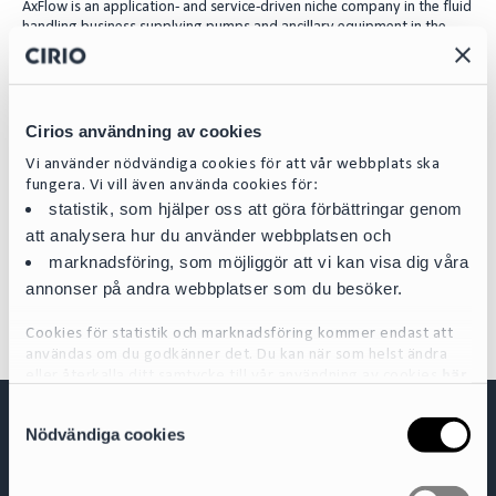
AxFlow is an application- and service-driven niche company in the fluid
n
handling business supplying pumps and ancillary equipment in the
processing industry, being active in all European markets, South
Africa, Australia, and New Zealand.
Cirio advised AxFlow with a team headed by Carl-Olof Bouveng,
together with Johanna Permatz, and supported by Pinsent Masons
Cirios användning av cookies
Irish office.
Vi använder nödvändiga cookies för att vår webbplats ska
fungera. Vi vill även använda cookies för:
statistik, som hjälper oss att göra förbättringar genom
Expertområden
att analysera hur du använder webbplatsen och
M&A
marknadsföring, som möjliggör att vi kan visa dig våra
annonser på andra webbplatser som du besöker.
Cookies för statistik och marknadsföring kommer endast att
användas om du godkänner det. Du kan när som helst ändra
eller återkalla ditt samtycke till vår användning av cookies
här
S
För mer detaljerad information om de cookies vi använder, se
Nödvändiga cookies
a
vår Cookiepolicy, som finns tillgänglig
här
m
t