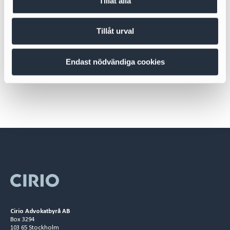
Tillåt alla
Johanna Elveland
Tillåt urval
Managing Associate
johanna.elveland@cirio.se
Endast nödvändiga cookies
+46 76 617 08 09
Cirio Advokatbyrå AB
Box 3294
103 65 Stockholm