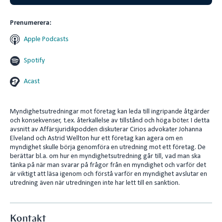
n
Prenumerera:
Apple Podcasts
Spotify
Acast
Myndighetsutredningar mot företag kan leda till ingripande åtgärder
och konsekvenser, t.ex. återkallelse av tillstånd och höga böter. I detta
avsnitt av Affärsjuridikpodden diskuterar Cirios advokater Johanna
Elveland och Astrid Wellton hur ett företag kan agera om en
myndighet skulle börja genomföra en utredning mot ett företag. De
berättar bl.a. om hur en myndighetsutredning går till, vad man ska
tänka på när man svarar på frågor från en myndighet och varför det
är viktigt att läsa igenom och förstå varför en myndighet avslutar en
utredning även när utredningen inte har lett till en sanktion.
Kontakt