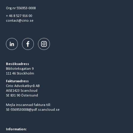
Org.nr 556953-0008
+ 46 8 527 916 00
contact@cirio.se
Besöksadress
Biblioteksgatan 9
111 46 Stockholm
Fakturaadress
Cirio Advokatbyrå AB
AISE1423 Scancloud
SE 831 90 Östersund
Mejla inscannad faktura till:
SE-5569530008@pdf.scancloud.se
Information: