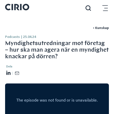
‹ Kunskap
Podcasts
|
25.04.24
Myndighetsutredningar mot företag
– hur ska man agera när en myndighet
knackar på dörren?
Dela
L
E
i
m
n
a
k
i
e
l
d
I