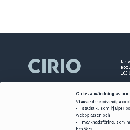
Ciri
Box 
103 
Org.
Cirios användning av coo
+ 46
cont
Vi använder nödvändiga cooki
statistik, som hjälper 
webbplatsen och
marknadsföring, som mö
besöker.