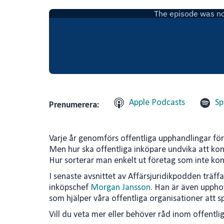
n
a
k
i
e
l
d
I
n
Apple Podcasts
Sp
Prenumerera:
Varje år genomförs offentliga upphandlingar fö
Men hur ska offentliga inköpare undvika att kon
Hur sorterar man enkelt ut företag som inte ko
I senaste avsnittet av Affärsjuridikpodden trä
inköpschef
Morgan Jansson
. Han är även upphov
som hjälper våra offentliga organisationer att 
Vill du veta mer eller behöver råd inom offentl