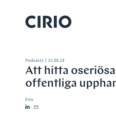
Podcasts
|
21.03.14
Att hitta oseriösa
offentliga uppha
Dela
L
E
i
m