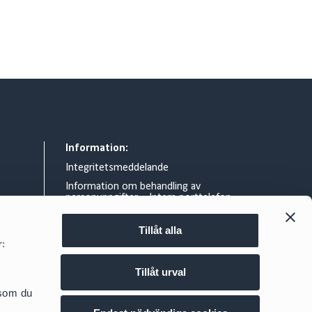
Information:
Integritetsmeddelande
Information om behandling av
personuppgifter – Intern porttelefon
Allmänna villkor
Tillåt alla
Rättsligt meddelande
r:
Information om gränsöverskridande
skattearrangemang
Tillåt urval
d.se
Cookie policy
 som du
Säker epost och filutbyte på Cirio