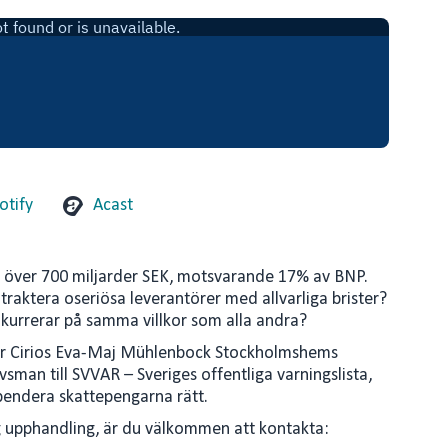
otify
Acast
r över 700 miljarder SEK, motsvarande 17% av BNP.
traktera oseriösa leverantörer med allvarliga brister?
nkurrerar på samma villkor som alla andra?
ffar Cirios Eva-Maj Mühlenbock Stockholmshems
sman till SVVAR – Sveriges offentliga varningslista,
spendera skattepengarna rätt.
ig upphandling, är du välkommen att kontakta: