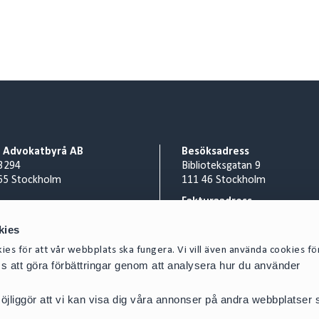
o Advokatbyrå AB
Besöksadress
3294
Biblioteksgatan 9
65 Stockholm
111 46 Stockholm
Fakturaadress
nr 556953-0008
Cirio Advokatbyrå AB
kies
 8 527 916 00
AISE1423 Scancloud
act@cirio.se
SE 831 90 Östersund
es för att vår webbplats ska fungera. Vi vill även använda cookies fö
oss att göra förbättringar genom att analysera hur du använder
Mejla inscannad faktura till:
SE-5569530008@pdf.scanclou
jliggör att vi kan visa dig våra annonser på andra webbplatser