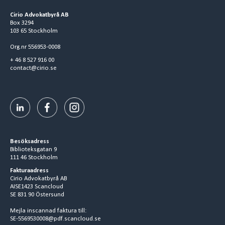
Cirio Advokatbyrå AB
Box 3294
103 65 Stockholm
Org.nr 556953-0008
+ 46 8 527 916 00
contact@cirio.se
Besöksadress
Biblioteksgatan 9
111 46 Stockholm
Fakturaadress
Cirio Advokatbyrå AB
AISE1423 Scancloud
SE 831 90 Östersund
Mejla inscannad faktura till:
SE-5569530008@pdf.scancloud.se