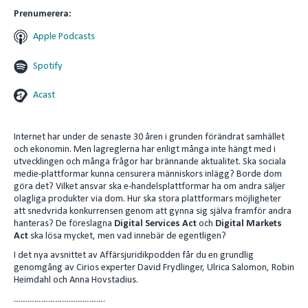
Prenumerera:
Apple Podcasts
Spotify
Acast
Internet har under de senaste 30 åren i grunden förändrat samhället
och ekonomin. Men lagreglerna har enligt många inte hängt med i
utvecklingen och många frågor har brännande aktualitet. Ska sociala
medie-plattformar kunna censurera människors inlägg? Borde dom
göra det? Vilket ansvar ska e-handelsplattformar ha om andra säljer
olagliga produkter via dom. Hur ska stora plattformars möjligheter
att snedvrida konkurrensen genom att gynna sig själva framför andra
hanteras? De föreslagna
Digital Services Act
och
Digital Markets
Act
ska lösa mycket, men vad innebär de egentligen?
I det nya avsnittet av Affärsjuridikpodden får du en grundlig
genomgång av Cirios experter David Frydlinger, Ulrica Salomon, Robin
Heimdahl och Anna Hovstadius.
………………………………….