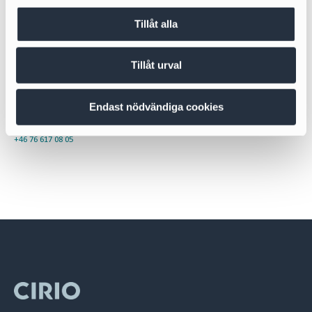
Tillåt alla
Tillåt urval
Ulrica Salomon
Endast nödvändiga cookies
Partner | Head of Competition Law | Merger Control
ulrica.salomon@cirio.se
+46 76 617 08 05