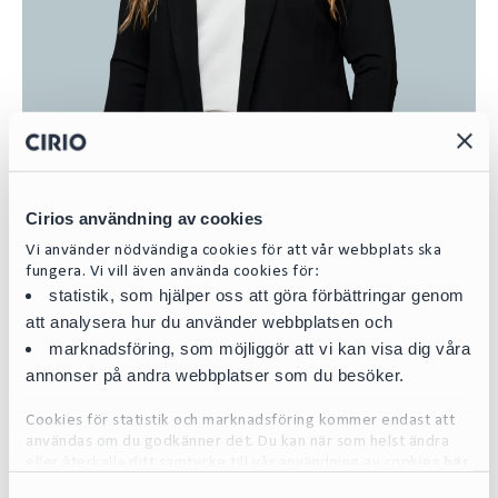
Julia Wålbrink
Cirios användning av cookies
Vi använder nödvändiga cookies för att vår webbplats ska
Legal Assistant
fungera. Vi vill även använda cookies för:
statistik, som hjälper oss att göra förbättringar genom
julia.walbrink@cirio.se
att analysera hur du använder webbplatsen och
+46 76 617 08 96
marknadsföring, som möjliggör att vi kan visa dig våra
annonser på andra webbplatser som du besöker.
Dela
L
E
Cookies för statistik och marknadsföring kommer endast att
i
m
användas om du godkänner det. Du kan när som helst ändra
n
a
eller återkalla ditt samtycke till vår användning av cookies
här
k
i