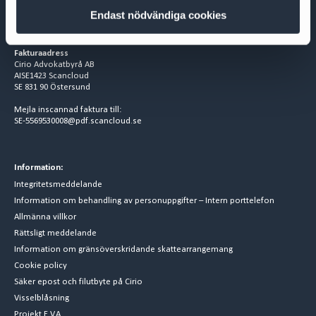
Besöksadress
Endast nödvändiga cookies
Biblioteksgatan 9
111 46 Stockholm
Fakturaadress
Cirio Advokatbyrå AB
AISE1423 Scancloud
SE 831 90 Östersund
Mejla inscannad faktura till:
SE-5569530008@pdf.scancloud.se
Information:
Integritetsmeddelande
Information om behandling av personuppgifter – Intern porttelefon
Allmänna villkor
Rättsligt meddelande
Information om gränsöverskridande skattearrangemang
Cookie policy
Säker epost och filutbyte på Cirio
Visselblåsning
Projekt E.V.A.