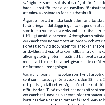
svårigheter som orsakats utav något förhållande
hade kunnat förutses eller undvikas, förutsatt ar
att minska kostnaden för sin arbetskraft.
Åtgärder för att minska kostnader för arbetskr
förändringar i skiftläggningen samt genom att s
som inte bedöms vara verksamhetskritisk, t.ex. k
tillfälligt anställd personal. Arbetsgivaren måste
verksamheten normalt sett är lönsam och att de
Företag som vid tidpunkten för ansökan är förem
är skyldiga att upprätta kontrollbalansräkning k
allvarliga svårigheter innebär att behovet av a
menas att för det fall arbetsgivaren inte erhå
omfattande uppsägningar.
Vad gäller bemanningsbolag som hyr ut arbetskraft
sent som i torsdags förra veckan, den 19 mars 2
och plötsliga fall i efterfrågan på arbetskraft f
oförutsedda. Tillväxtverket har dock så sent so
verksamhet kunde ha planerat inför coronaviruse
korttidsarbete har man rätt att få stöd. Verke