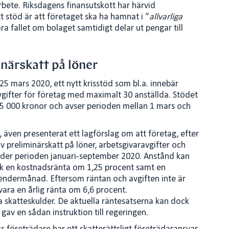
arbete. Riksdagens finansutskott har härvid
gt stöd är att företaget ska ha hamnat i ”
allvarliga
vara fallet om bolaget samtidigt delar ut pengar till
närskatt på löner
5 mars 2020, ett nytt krisstöd som bl.a. innebär
avgifter för företag med maximalt 30 anställda. Stödet
 25 000 kronor och avser perioden mellan 1 mars och
 även presenterat ett lagförslag om att företag, efter
 preliminärskatt på löner, arbetsgivaravgifter och
der perioden januari-september 2020. Anstånd kan
ck en kostnadsränta om 1,25 procent samt en
endermånad. Eftersom räntan och avgiften inte är
ara en årlig ränta om 6,6 procent.
 skatteskulder. De aktuella räntesatserna kan dock
gav en sådan instruktion till regeringen.