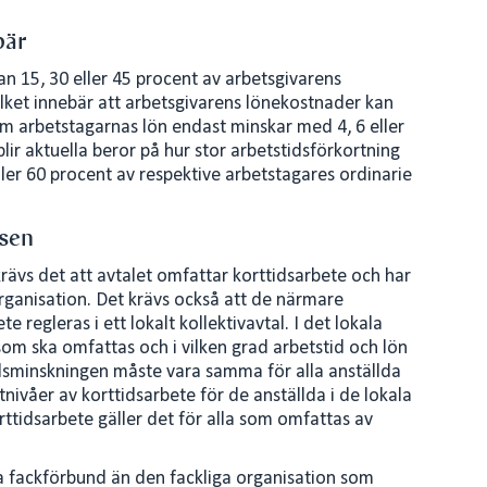
bär
an 15, 30 eller 45 procent av arbetsgivarens
vilket innebär att arbetsgivarens lönekostnader kan
m arbetstagarnas lön endast minskar med 4, 6 eller
lir aktuella beror på hur stor arbetstidsförkortning
er 60 procent av respektive arbetstagares ordinarie
tsen
 krävs det att avtalet omfattar korttidsarbete och har
organisation. Det krävs också att de närmare
e regleras i ett lokalt kollektivavtal. I det lokala
 som ska omfattas och i vilken grad arbetstid och lön
tidsminskningen måste vara samma för alla anställda
tnivåer av korttidsarbete för de anställda i de lokala
orttidsarbete gäller det för alla som omfattas av
ra fackförbund än den fackliga organisation som