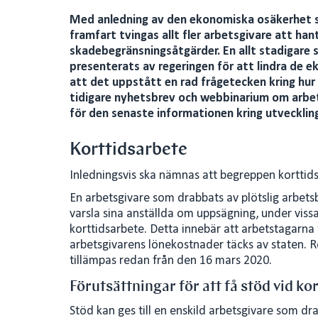
n
a
Med anledning av den ekonomiska osäkerhet so
k
i
framfart tvingas allt fler arbetsgivare att ha
e
l
skadebegränsningsåtgärder. En allt stadigare 
presenterats av regeringen för att lindra de e
d
att det uppstått en rad frågetecken kring hur 
I
tidigare nyhetsbrev och webbinarium om arbet
n
för den senaste informationen kring utveckli
Korttidsarbete
Inledningsvis ska nämnas att begreppen korttid
En arbetsgivare som drabbats av plötslig arbetsbri
varsla sina anställda om uppsägning, under vissa
korttidsarbete. Detta innebär att arbetstagarna ti
arbetsgivarens lönekostnader täcks av staten. R
tillämpas redan från den 16 mars 2020.
Förutsättningar för att få stöd vid ko
Stöd kan ges till en enskild arbetsgivare som dra