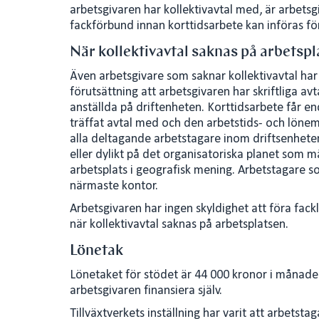
arbetsgivaren har kollektivavtal med, är arbets
fackförbund innan korttidsarbete kan införas fö
När kollektivavtal saknas på arbetsp
Även arbetsgivare som saknar kollektivavtal har 
förutsättning att arbetsgivaren har skriftliga a
anställda på driftenheten. Korttidsarbete får e
träffat avtal med och den arbetstids- och löne
alla deltagande arbetstagare inom driftsenhete
eller dylikt på det organisatoriska planet som må
arbetsplats i geografisk mening. Arbetstagare so
närmaste kontor.
Arbetsgivaren har ingen skyldighet att föra fack
när kollektivavtal saknas på arbetsplatsen.
Lönetak
Lönetaket för stödet är 44 000 kronor i månade
arbetsgivaren finansiera själv.
Tillväxtverkets inställning har varit att arbets