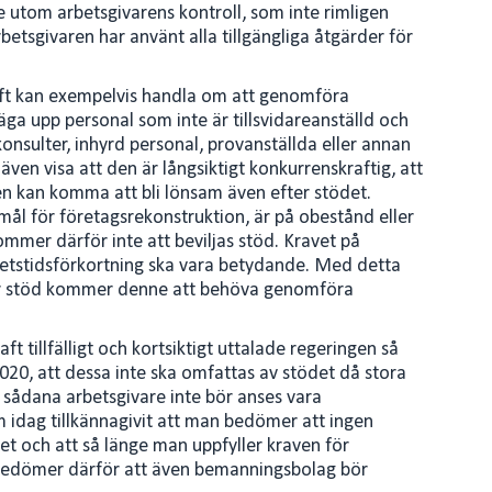
 utom arbetsgivarens kontroll, som inte rimligen
betsgivaren har använt alla tillgängliga åtgärder för
aft kan exempelvis handla om att genomföra
äga upp personal som inte är tillsvidareanställd och
onsulter, inhyrd personal, provanställda eller annan
 även visa att den är långsiktigt konkurrenskraftig, att
n kan komma att bli lönsam även efter stödet.
ål för företagsrekonstruktion, är på obestånd eller
ommer därför inte att beviljas stöd. Kravet på
rbetstidsförkortning ska vara betydande. Med detta
ller stöd kommer denne att behöva genomföra
 tillfälligt och kortsiktigt uttalade regeringen så
020, att dessa inte ska omfattas av stödet då stora
ör sådana arbetsgivare inte bör anses vara
m idag tillkännagivit att man bedömer att ingen
t och att så länge man uppfyller kraven för
t bedömer därför att även bemanningsbolag bör