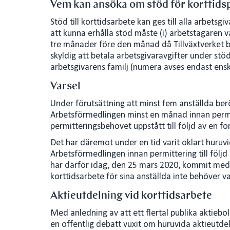
Vem kan ansöka om stöd för korttids
Stöd till korttidsarbete kan ges till alla arbetsg
att kunna erhålla stöd måste (i) arbetstagaren 
tre månader före den månad då Tillväxtverket b
skyldig att betala arbetsgivaravgifter under stöd
arbetsgivarens familj (numera avses endast ensk
Varsel
Under förutsättning att minst fem anställda ber
Arbetsförmedlingen minst en månad innan permi
permitteringsbehovet uppstått till följd av en f
Det har däremot under en tid varit oklart huruvi
Arbetsförmedlingen innan permittering till följ
har därför idag, den 25 mars 2020, kommit med 
korttidsarbete för sina anställda inte behöver v
Aktieutdelning vid korttidsarbete
Med anledning av att ett flertal publika aktiebol
en offentlig debatt vuxit om huruvida aktieutdel