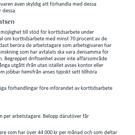
givaren även skyldig att förhandla med dessa
r dessa.
latsen
möjlighet till stöd för korttidsarbete under
vtal om korttidsarbete med minst 70 procent av de
ndast beröra de arbetstagare som arbetsgivaren har
minskning som har avtalats ska vara densamma för
n. Begreppet driftsenhet avser inte affärsområde
nga utgått ifrån utan istället avses kontor eller
m jobbar hemifrån anses typiskt sett tillhöra
liga förhandlingar före införandet av korttidsarbete
n per arbetstagare. Belopp därutöver får
tagare som har över 44 000 kr per månad och som deltar