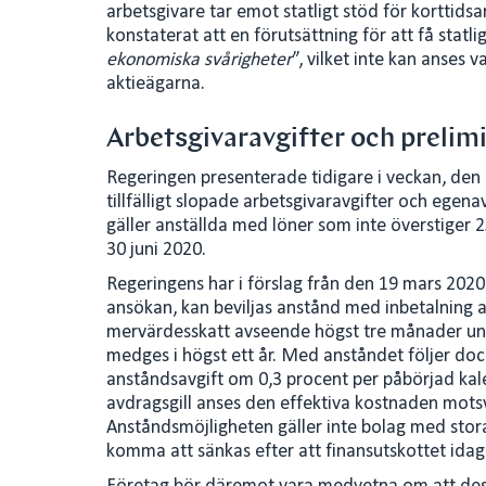
arbetsgivare tar emot statligt stöd för korttids
konstaterat att en förutsättning för att få statli
ekonomiska svårigheter
”, vilket inte kan anses 
aktieägarna.
Arbetsgivaravgifter och prelimi
Regeringen presenterade tidigare i veckan, den 2
tillfälligt slopade arbetsgivaravgifter och egen
gäller anställda med löner som inte överstiger
30 juni 2020.
Regeringens har i förslag från den 19 mars 2020,
ansökan, kan beviljas anstånd med inbetalning av
mervärdesskatt avseende högst tre månader un
medges i högst ett år. Med anståndet följer do
anståndsavgift om 0,3 procent per påbörjad kal
avdragsgill anses den effektiva kostnaden motsv
Anståndsmöjligheten gäller inte bolag med stora
komma att sänkas efter att finansutskottet idag 