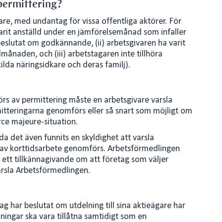
permittering?
ivare, med undantag för vissa offentliga aktörer. För
varit anställd under en jämförelsemånad som infaller
eslutat om godkännande, (ii) arbetsgivaren ha varit
månaden, och (iii) arbetstagaren inte tillhöra
ilda näringsidkare och deras familj).
örs av permittering måste en arbetsgivare varsla
tteringarna genomförs eller så snart som möjligt om
orce majeure-situation.
da det även funnits en skyldighet att varsla
d av korttidsarbete genomförs. Arbetsförmedlingen
ett tillkännagivande om att företag som väljer
arsla Arbetsförmedlingen.
ag har beslutat om utdelning till sina aktieägare har
ningar ska vara tillåtna samtidigt som en