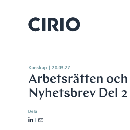
Kunskap
|
20.03.27
Arbetsrätten och
Nyhetsbrev Del 2
Dela
L
E
i
m