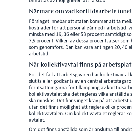
omfattas av möjligheten att få stöd.
Närmare om vad korttidsarbete inne
Förslaget innebär att staten kommer att ta mell
kostnader för att personal går ned i arbetstid, 
minska med 19, 36 eller 53 procent samtidigt so
7,5 procent. Vilken av dessa procentsatser som b
som genomförs. Den kan vara antingen 20, 40 ell
arbetstid.
När kollektivavtal finns på arbetspla
För det fall att arbetsgivaren har kollektivavtal
slutits eller godkänts av en central arbetstagar
förutsättningarna för tillämpning av korttidsarbet
kollektivavtalet ska det regleras vilka anställda
ska minskas. Det finns inget krav på att arbets
utan det finns möjlighet att reglera olika procen
kollektivavtalen. Om kollektivavtalet reglerar k
avtalet.
Om det finns anställda som är anslutna till and