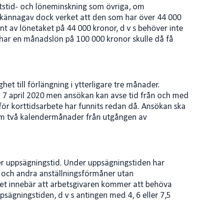
tstid- och löneminskning som övriga, om
illkännagav dock verket att den som har över 44 000
nt av lönetaket på 44 000 kronor, d v s behöver inte
har en månadslön på 100 000 kronor skulle då få
t till förlängning i ytterligare tre månader.
7 april 2020 men ansökan kan avse tid från och med
för korttidsarbete har funnits redan då. Ansökan ska
inom två kalendermånader från utgången av
er uppsägningstid. Under uppsägningstiden har
n och andra anställningsförmåner utan
Det innebär att arbetsgivaren kommer att behöva
ägningstiden, d v s antingen med 4, 6 eller 7,5