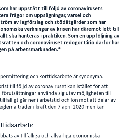
m har uppstått till följd av coronavirusets
ntera frågor om uppsägningar, varsel och
ström av lagförslag och stödåtgärder som har
konomiska verkningar av krisen har däremot lett till
allt ska hanteras i praktiken. Som en uppföljning av
srätten och coronaviruset redogör Cirio därför här
ngen på arbetsmarknaden.*
spermittering och korttidsarbete är synonyma.
st till följd av coronaviruset kan istället för att
 förutsättningar använda sig utav möjligheten till
llfälligt går ner i arbetstid och lön mot att delar av
eglerna träder i kraft den 7 april 2020 men kan
rttidsarbete
bbats av tillfälliga och allvarliga ekonomiska