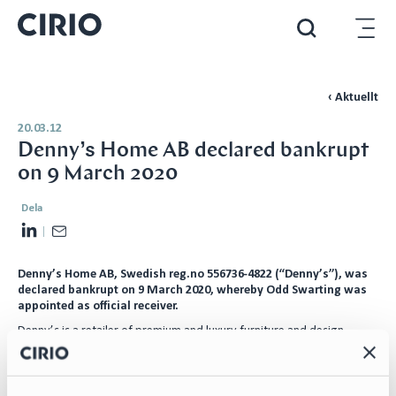
‹ Aktuellt
20.03.12
Denny’s Home AB declared bankrupt
on 9 March 2020
Dela
L
E
i
m
Denny’s Home AB, Swedish reg.no 556736-4822 (“Denny’s”), was
n
a
declared bankrupt on 9 March 2020, whereby Odd Swarting was
k
i
appointed as official receiver.
e
l
Denny’s is a retailer of premium and luxury furniture and design
d
equipment, offering a wide range of furniture brands such as String,
Artwood, Lexington, Giron, Rå Design etc, through an e-commerce
I
platform and a physical store at Värmdö Shopping Mall near
n
Stockholm.