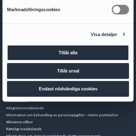
s
Marknadsföringscookies
v
a
l
Visa detaljer
Besöksadress
Biblioteksgatan 9
111 46 Stockholm
Fakturaadress
Tillåt alla
Cirio Advokatbyrå AB
AISE1423 Scancloud
SE 831 90 Östersund
Tillåt urval
Mejla inscannad faktura till:
SE-5569530008@pdf.scancloud.se
Endast nödvändiga cookies
Information:
Integritetsmeddelande
Information om behandling av personuppgifter – Intern porttelefon
Allmänna villkor
Rättsligt meddelande