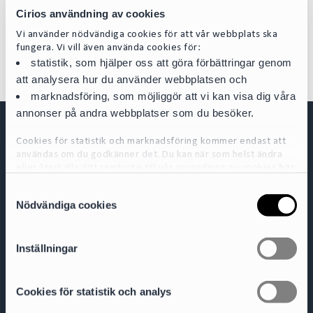
Cirios användning av cookies
For more information regarding the bankruptcy and sales
proceedings, kindly contact:
Vi använder nödvändiga cookies för att vår webbplats ska
fungera. Vi vill även använda cookies för:
statistik, som hjälper oss att göra förbättringar genom
att analysera hur du använder webbplatsen och
marknadsföring, som möjliggör att vi kan visa dig våra
annonser på andra webbplatser som du besöker.
Cookies för statistik och marknadsföring kommer endast att
användas om du godkänner det. Du kan när som helst ändra
eller återkalla ditt samtycke till vår användning av cookies
här
S
För mer detaljerad information om de cookies vi använder, se
Nödvändiga cookies
a
vår Cookiepolicy, som finns tillgänglig
här
Cirio Advokatbyrå AB
m
Box 3294
103 65 Stockholm
t
Inställningar
y
Org.nr 556953-0008
c
+ 46 8 527 916 00
contact@cirio.se
k
Cookies för statistik och analys
e