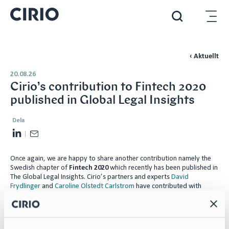
‹ Aktuellt
20.08.26
Cirio’s contribution to Fintech 2020
published in Global Legal Insights
Dela
L
E
i
m
Once again, we are happy to share another contribution namely the
n
a
Swedish chapter of
Fintech 2020
which recently has been published in
k
i
The Global Legal Insights. Cirio’s partners and experts
David
e
l
Frydlinger
and
Caroline Olstedt Carlstrom
have contributed with
many interesting topics and observations and this is the second
d
edition.
I
The Swedish chapter covers A) Approaches and developments B)
n
Fintech offering in Sweden C) Regulatory and insurance technology D)