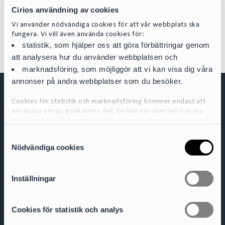
Regulatory bodies E) Restrictions and finally F) Cross-border business.
Cirios användning av cookies
Read more
here.
Vi använder nödvändiga cookies för att vår webbplats ska
fungera. Vi vill även använda cookies för:
statistik, som hjälper oss att göra förbättringar genom
att analysera hur du använder webbplatsen och
marknadsföring, som möjliggör att vi kan visa dig våra
annonser på andra webbplatser som du besöker.
Cookies för statistik och marknadsföring kommer endast att
användas om du godkänner det. Du kan när som helst ändra
eller återkalla ditt samtycke till vår användning av cookies
här
S
För mer detaljerad information om de cookies vi använder, se
Nödvändiga cookies
a
vår Cookiepolicy, som finns tillgänglig
här
Cirio Advokatbyrå AB
m
Box 3294
103 65 Stockholm
t
Inställningar
y
Org.nr 556953-0008
c
+ 46 8 527 916 00
contact@cirio.se
k
Cookies för statistik och analys
e