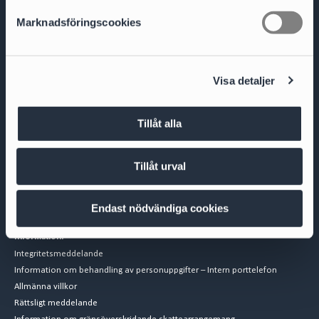
s
Marknadsföringscookies
v
a
l
Visa detaljer
Besöksadress
Biblioteksgatan 9
111 46 Stockholm
Fakturaadress
Tillåt alla
Cirio Advokatbyrå AB
AISE1423 Scancloud
SE 831 90 Östersund
Tillåt urval
Mejla inscannad faktura till:
SE-5569530008@pdf.scancloud.se
Endast nödvändiga cookies
Information:
Integritetsmeddelande
Information om behandling av personuppgifter – Intern porttelefon
Allmänna villkor
Rättsligt meddelande