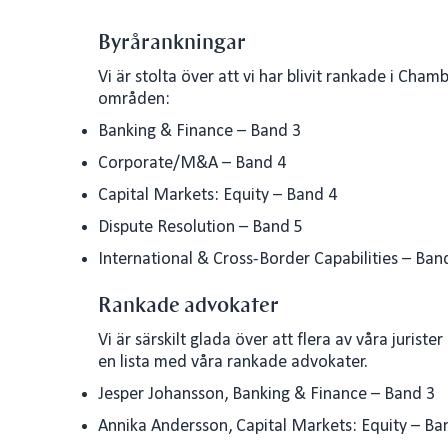
n
a
Byrårankningar
k
i
e
l
Vi är stolta över att vi har blivit rankade i Ch
d
områden:
I
Banking & Finance – Band 3
n
Corporate/M&A – Band 4
Capital Markets: Equity – Band 4
Dispute Resolution – Band 5
International & Cross-Border Capabilities – Ban
Rankade advokater
Vi är särskilt glada över att flera av våra juriste
en lista med våra rankade advokater.
Jesper Johansson, Banking & Finance – Band 3
Annika Andersson, Capital Markets: Equity – Ba