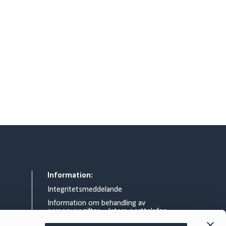
Information:
Integritetsmeddelande
Information om behandling av
personuppgifter – Intern porttelefon
Allmänna villkor