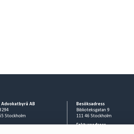
o Advokatbyrå AB
Besöksadress
3294
Biblioteksgatan 9
65 Stockholm
111 46 Stockholm
Fakturaadress
nr 556953-0008
Cirio Advokatbyrå AB