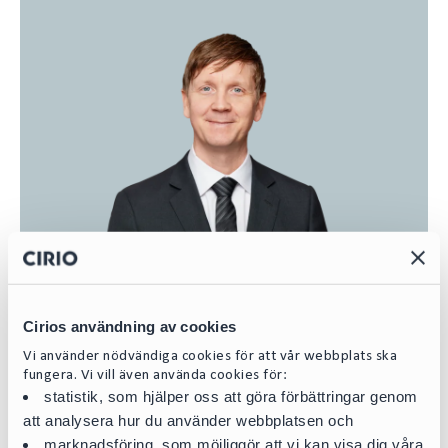
Cirios användning av cookies
Vi använder nödvändiga cookies för att vår webbplats ska
fungera. Vi vill även använda cookies för:
statistik, som hjälper oss att göra förbättringar genom
Jörgen Möller
att analysera hur du använder webbplatsen och
Partner | Head of Energy
marknadsföring, som möjliggör att vi kan visa dig våra