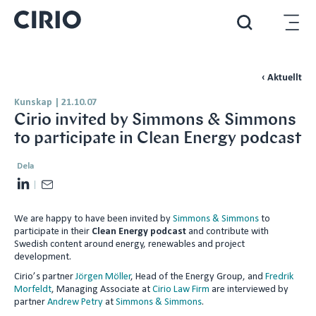
‹ Aktuellt
Kunskap
|
21.10.07
Cirio invited by Simmons & Simmons
to participate in Clean Energy podcast
Dela
L
E
i
m
We are happy to have been invited by
Simmons & Simmons
to
n
a
participate in their
Clean Energy podcast
and contribute with
k
i
Swedish content around energy, renewables and project
e
l
development.
d
Cirio’s partner
Jörgen Möller
, Head of the Energy Group, and
Fredrik
Morfeldt
, Managing Associate at
Cirio Law Firm
are interviewed by
I
partner
Andrew Petry
at
Simmons & Simmons
.
n