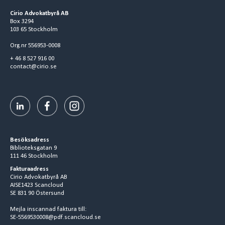
Cirio Advokatbyrå AB
Box 3294
103 65 Stockholm
Org.nr 556953-0008
+ 46 8 527 916 00
contact@cirio.se
Besöksadress
Biblioteksgatan 9
111 46 Stockholm
Fakturaadress
Cirio Advokatbyrå AB
AISE1423 Scancloud
SE 831 90 Östersund
Mejla inscannad faktura till:
SE-5569530008@pdf.scancloud.se