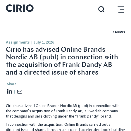
‹ News
Assignments
|
July 1, 2026
Cirio has advised Online Brands
Nordic AB (publ) in connection with
the acquisition of Frank Dandy AB
and a directed issue of shares
Share
L
E
i
m
Cirio has advised Online Brands Nordic AB (publ) in connection with
n
a
the company’s acquisition of Frank Dandy AB, a Swedish company
k
i
that designs and sells clothing under the “Frank Dandy” brand.
e
l
In connection with the acquisition, Online Brands carried out a
d
directed issue of shares through a so-called accelerated book-building