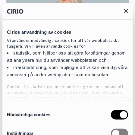
Cirios användning av cookies
Vi använder nödvändiga cookies för att vår webbplats ska
fungera. Vi vill även använda cookies för:
statistik, som hjälper oss att göra förbättringar genom
att analysera hur du använder webbplatsen och
marknadsföring, som möjliggör att vi kan visa dig våra
annonser på andra webbplatser som du besöker.
Cookies för statistik och marknadsföring kommer endast att
användas om du godkänner det. Du kan när som helst ändra
eller återkalla ditt samtycke till vår användning av cookies
här
Elina Danielsson
S
För mer detaljerad information om de cookies vi använder, se
Associate
Nödvändiga cookies
a
vår Cookiepolicy, som finns tillgänglig
här
elina.danielsson@cirio.se
m
+46 73 860 27 39
t
Inställningar