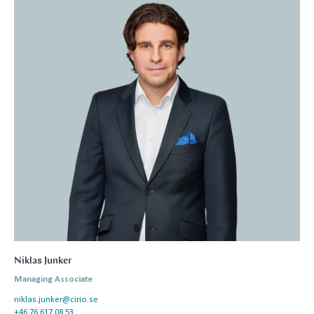
Niklas Junker
Managing Associate
niklas.junker@cirio.se
+46 76 617 08 53