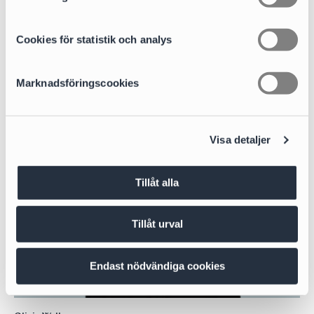
y
c
k
Cookies för statistik och analys
e
s
Marknadsföringscookies
v
a
l
Visa detaljer
Tillåt alla
Tillåt urval
Endast nödvändiga cookies