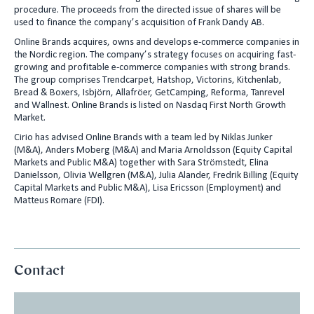
procedure. The proceeds from the directed issue of shares will be
I
used to finance the company’s acquisition of Frank Dandy AB.
n
Online Brands acquires, owns and develops e-commerce companies in
the Nordic region. The company’s strategy focuses on acquiring fast-
growing and profitable e-commerce companies with strong brands.
The group comprises Trendcarpet, Hatshop, Victorins, Kitchenlab,
Bread & Boxers, Isbjörn, Allafröer, GetCamping, Reforma, Tanrevel
and Wallnest. Online Brands is listed on Nasdaq First North Growth
Market.
Cirio has advised Online Brands with a team led by Niklas Junker
(M&A), Anders Moberg (M&A) and Maria Arnoldsson (Equity Capital
Markets and Public M&A) together with Sara Strömstedt, Elina
Danielsson, Olivia Wellgren (M&A), Julia Alander, Fredrik Billing (Equity
Capital Markets and Public M&A), Lisa Ericsson (Employment) and
Matteus Romare (FDI).
Contact