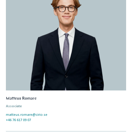
Matteus Romare
Associate
matteus.romare@cirio.se
+46 76 617 09 07