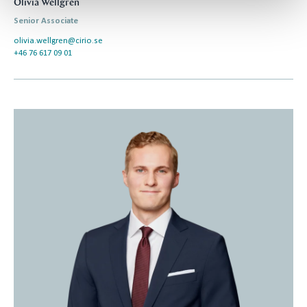
Olivia Wellgren
Senior Associate
olivia.wellgren@cirio.se
+46 76 617 09 01