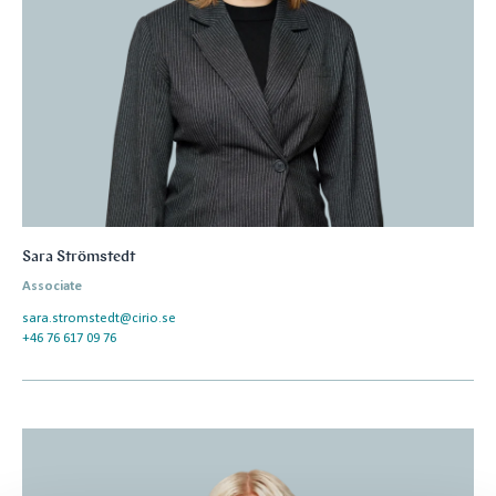
Sara Strömstedt
Associate
sara.stromstedt@cirio.se
+46 76 617 09 76