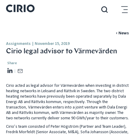
‹ News
Assignments
|
November 15, 2019
Cirio legal advisor to Värmevärden
Share
L
E
i
m
Cirio acted as legal advisor for Värmevärden when investing in district
n
a
heating networks in Leksand and Rättvik in Sweden. The two district
k
i
heating networks have previously been operated separately by Dala
e
l
Energi AB and Rättviks kommun, respectively. Through the
transaction, Värmevärden enters into a joint venture with Dala Energi
d
AB and Rättviks kommun, with Värmevärden as majority owner. The
I
two networks currently deliver some 90 GWh/year to their customers.
n
Cirio’s team consisted of Peter Högström (Partner and Team Leader),
Fredrik Morfeldt (Senior Associate, M&A), Sofia Johansson (Associate,