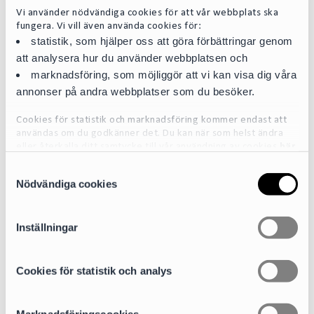
Vi använder nödvändiga cookies för att vår webbplats ska
fungera. Vi vill även använda cookies för:
statistik, som hjälper oss att göra förbättringar genom
att analysera hur du använder webbplatsen och
marknadsföring, som möjliggör att vi kan visa dig våra
Fredrik Morfeldt
annonser på andra webbplatser som du besöker.
Partner | Head of Infrastructure
Cookies för statistik och marknadsföring kommer endast att
fredrik.morfeldt@cirio.se
användas om du godkänner det. Du kan när som helst ändra
+46 76 617 08 50
eller återkalla ditt samtycke till vår användning av cookies
här
S
För mer detaljerad information om de cookies vi använder, se
Nödvändiga cookies
a
vår Cookiepolicy, som finns tillgänglig
här
m
Areas of expertise
t
Inställningar
Mergers & Acquisitions
y
c
k
Cookies för statistik och analys
Banking and Finance and DCM (Debt Capital Markets)
e
s
Sectors