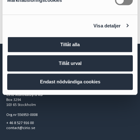
Marknadsföringscookies
v
Energy & Infrastructure
a
l
Visa detaljer
Tillåt alla
Tillåt urval
Endast nödvändiga cookies
Cirio Advokatbyrå AB
Box 3294
103 65 Stockholm
Org.nr 556953-0008
+ 46 8 527 916 00
contact@cirio.se