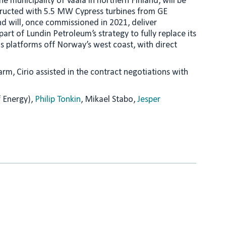
e municipality of Vaala in northern Finland, will be
nstructed with 5.5 MW Cypress turbines from GE
nd will, once commissioned in 2021, deliver
art of Lundin Petroleum’s strategy to fully replace its
gas platforms off Norway’s west coast, with direct
arm, Cirio assisted in the contract negotiations with
 Energy),
Philip Tonkin
, Mikael Stabo,
Jesper