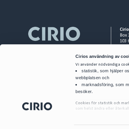
Ciri
Box 
103 
Org.
Cirios användning av coo
+ 46
Vi använder nödvändiga cooki
cont
statistik, som hjälper 
webbplatsen och
marknadsföring, som mö
besöker.
Cookies för statistik och m
som helst ändra eller återkal
För mer detaljerad informati