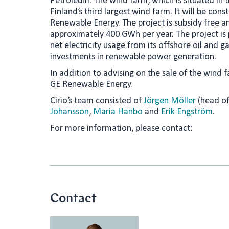
Petroleum. The wind farm, which is situated in th
e
l
Finland’s third largest wind farm. It will be co
Renewable Energy. The project is subsidy free a
d
approximately 400 GWh per year. The project is p
I
net electricity usage from its offshore oil and 
n
investments in renewable power generation.
In addition to advising on the sale of the wind f
GE Renewable Energy.
Cirio’s team consisted of
Jörgen Möller
(head of
Johansson
,
Maria Hanbo
and
Erik Engström
.
For more information, please contact:
Contact