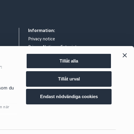
Information:
Privacy notice
Privacy Notice – Entry intercom
General terms & conditions
Tillåt alla
Legal notice
r:
Exchange of information relating to
reportable cross border tax
Tillåt urval
arrangements
d.se
 som du
Cookie policy
Endast nödvändiga cookies
n när
ig
här