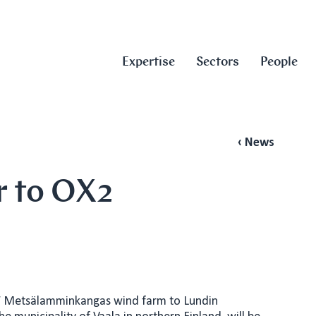
Expertise
Sectors
People
‹ News
or to OX2
MW Metsälamminkangas wind farm to Lundin