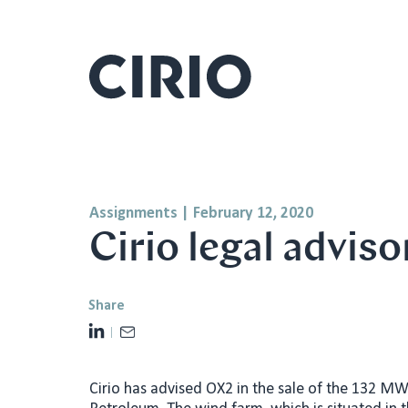
Assignments
|
February 12, 2020
Cirio legal advis
Share
L
E
i
m
n
a
Cirio has advised OX2 in the sale of the 132 
k
i