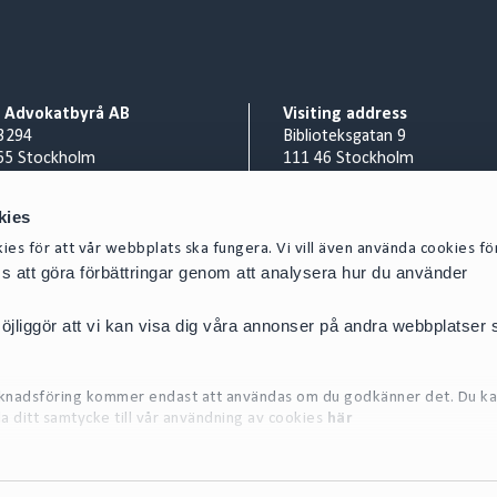
o Advokatbyrå AB
Visiting address
3294
Biblioteksgatan 9
65 Stockholm
111 46 Stockholm
Billing address
nr 556953-0008
Cirio Advokatbyrå AB
kies
 8 527 916 00
AISE1423 Scancloud
es för att vår webbplats ska fungera. Vi vill även använda cookies fö
act@cirio.se
SE 831 90 Östersund
oss att göra förbättringar genom att analysera hur du använder
E-mail scanned invoices to:
SE-5569530008@pdf.scanclou
jliggör att vi kan visa dig våra annonser på andra webbplatser
arknadsföring kommer endast att användas om du godkänner det. Du ka
la ditt samtycke till vår användning av cookies
här
on om de cookies vi använder, se vår Cookiepolicy, som finns tillgängl