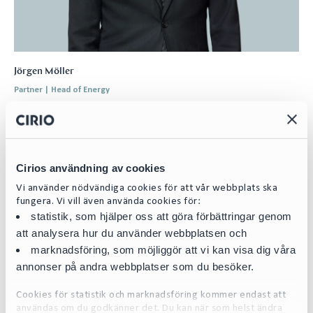
Jörgen Möller
Partner | Head of Energy
jorgen.moller@cirio.se
+46 76 617 09 81
Cirios användning av cookies
Team
Vi använder nödvändiga cookies för att vår webbplats ska
fungera. Vi vill även använda cookies för:
statistik, som hjälper oss att göra förbättringar genom
att analysera hur du använder webbplatsen och
marknadsföring, som möjliggör att vi kan visa dig våra
annonser på andra webbplatser som du besöker.
Cookies för statistik och marknadsföring kommer endast att
användas om du godkänner det. Du kan när som helst ändra