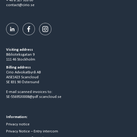
+ 46 8 527 916 00
contact@cirio.se
Visiting address
Biblioteksgatan 9
111 46 Stockholm
Billing address
Cirio Advokatbyrå AB
AISE1423 Scancloud
SE 831 90 Östersund
E-mail scanned invoices to:
SE-5569530008@pdf.scancloud.se
Information:
Privacy notice
Privacy Notice – Entry intercom