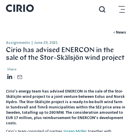
‹ News
Assignments
|
June 29, 2021
Cirio has advised ENERCON in the
sale of the Stor-Skälsjön wind project
Share
L
E
i
m
Cirio’s energy team has advised ENERCON in the sale of the Stor-
n
a
Skälsjön wind project to a joint venture between Eolus and Norsk
k
i
Hydro. The Stor-Skälsjön project is a ready-to-be-built wind farm
e
l
in Sundsvall and Timrå municipalities within the SE2 price area in
Sweden, totalling up to 260 MW. The consideration amounted to
d
EUR 17 million, plus reimbursement for ENERCON’s development
I
costs.
n
Cirio’s team consisted of partner
Jörgen Möller
together with