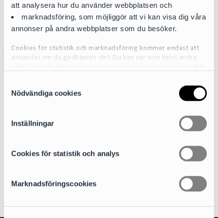
att analysera hur du använder webbplatsen och
marknadsföring, som möjliggör att vi kan visa dig våra
annonser på andra webbplatser som du besöker.
Cookies för statistik och marknadsföring kommer endast att
användas om du godkänner det. Du kan när som helst ändra
eller återkalla ditt samtycke till vår användning av cookies
här
Lukas Granlund
S
För mer detaljerad information om de cookies vi använder, se
Nödvändiga cookies
a
vår Cookiepolicy, som finns tillgänglig
här
Partner
m
lukas.granlund@cirio.se
t
+46 76 617 09 75
Inställningar
y
c
Areas of expertise
k
Cookies för statistik och analys
Public Procurement
e
s
Marknadsföringscookies
v
a
l