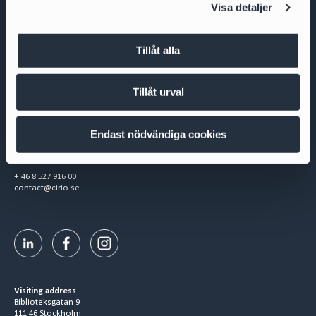
Visa detaljer
Tillåt alla
Tillåt urval
Cirio Advokatbyrå AB
Box 3294
Endast nödvändiga cookies
103 65 Stockholm
Org.nr 556953-0008
+ 46 8 527 916 00
contact@cirio.se
Visiting address
Biblioteksgatan 9
111 46 Stockholm