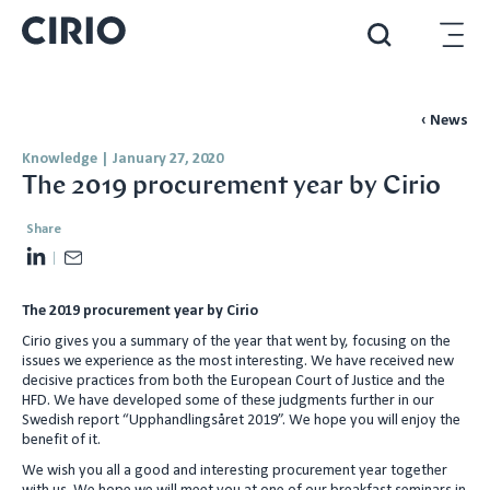
‹ News
Knowledge
|
January 27, 2020
The 2019 procurement year by Cirio
Share
L
E
i
m
The 2019 procurement year by Cirio
n
a
k
i
Cirio gives you a summary of the year that went by, focusing on the
issues we experience as the most interesting. We have received new
e
l
decisive practices from both the European Court of Justice and the
d
HFD. We have developed some of these judgments further in our
Swedish report “Upphandlingsåret 2019”. We hope you will enjoy the
I
benefit of it.
n
We wish you all a good and interesting procurement year together