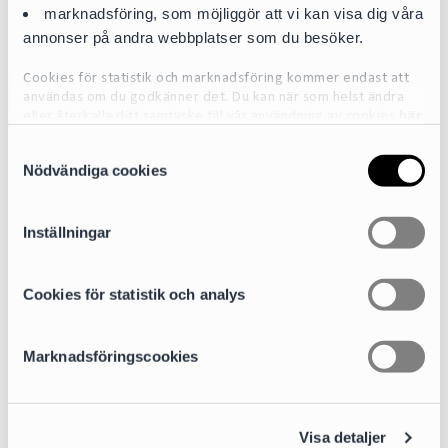
marknadsföring, som möjliggör att vi kan visa dig våra
Team
annonser på andra webbplatser som du besöker.
Cookies för statistik och marknadsföring kommer endast att
användas om du godkänner det. Du kan när som helst ändra
eller återkalla ditt samtycke till vår användning av cookies
här
S
För mer detaljerad information om de cookies vi använder, se
Nödvändiga cookies
a
vår Cookiepolicy, som finns tillgänglig
här
m
t
Inställningar
y
c
k
Cookies för statistik och analys
e
s
Marknadsföringscookies
v
a
l
Visa detaljer