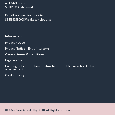
AISE1423 Scancloud
SE 831 90 Östersund
E-mail scanned invoices to:
SE-5569530008@pdf.scancloud.se
Information:
Privacy notice
Privacy Notice – Entry intercom
General terms & conditions
Legal notice
Exchange of information relating to reportable cross border tax
arrangements
Cookie policy
© 2026 Cirio Advokatbyrå AB. All Rights Reserved.