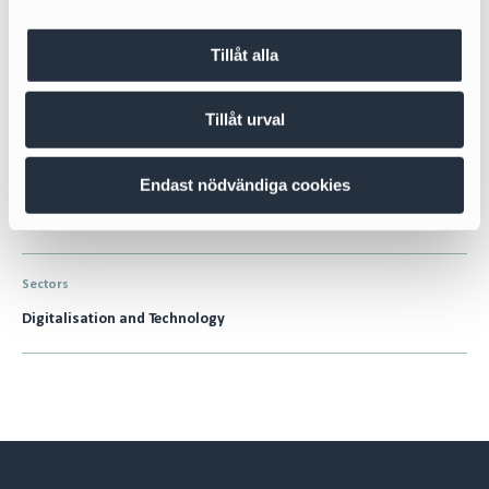
Jessica Grönberg
Managing Associate
Tillåt alla
jessica.gronberg@cirio.se
+46 76 617 08 02
Tillåt urval
Endast nödvändiga cookies
Areas of expertise
Venture Capital
Sectors
Digitalisation and Technology