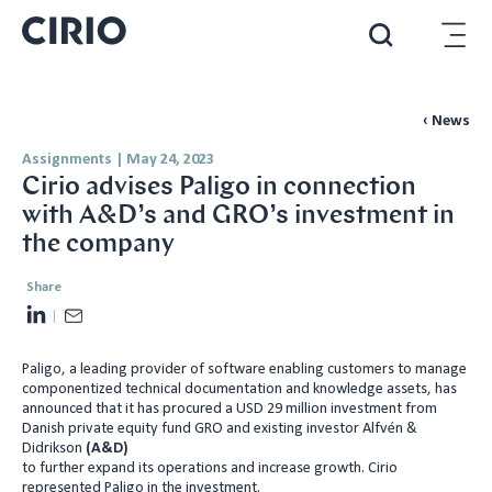
‹ News
Assignments
|
May 24, 2023
Cirio advises Paligo in connection
with A&D’s and GRO’s investment in
the company
Share
L
E
i
m
Paligo, a leading provider of software enabling customers to manage
n
a
componentized technical documentation and knowledge assets, has
k
i
announced that it has procured a USD 29 million investment from
e
l
Danish private equity fund GRO and existing investor Alfvén &
Didrikson
(A&D)
d
to further expand its operations and increase growth. Cirio
I
represented Paligo in the investment.