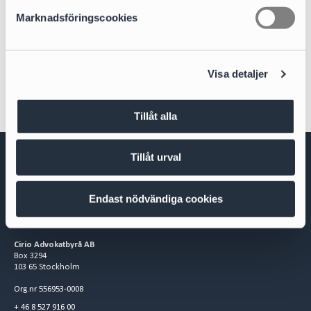
s
Marknadsföringscookies
v
Areas of expertise
a
Restructuring and Insolvency
l
Visa detaljer
Tillåt alla
Tillåt urval
Endast nödvändiga cookies
Cirio Advokatbyrå AB
Box 3294
103 65 Stockholm
Org.nr 556953-0008
+ 46 8 527 916 00