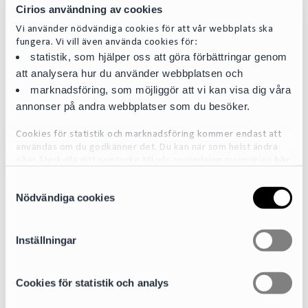
Cirios användning av cookies
Vi använder nödvändiga cookies för att vår webbplats ska
fungera. Vi vill även använda cookies för:
statistik, som hjälper oss att göra förbättringar genom
att analysera hur du använder webbplatsen och
marknadsföring, som möjliggör att vi kan visa dig våra
annonser på andra webbplatser som du besöker.
Cookies för statistik och marknadsföring kommer endast att
användas om du godkänner det. Du kan när som helst ändra
eller återkalla ditt samtycke till vår användning av cookies
här
S
För mer detaljerad information om de cookies vi använder, se
Nödvändiga cookies
a
vår Cookiepolicy, som finns tillgänglig
här
m
t
Inställningar
Lars-Henrik Andersson
y
c
Partner
k
Cookies för statistik och analys
lars-henrik.andersson@cirio.se
e
+46 76 617 08 22