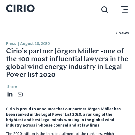
‹ News
Press
|
August 18, 2020
Cirio’s partner Jörgen Möller -one of
the 100 most influential lawyers in the
global wind energy industry in Legal
Power list 2020
Share
L
E
i
m
Cirio is proud to announce that our partner Jörgen Möller has
n
a
been ranked in the Legal Power List 2020, a ranking of the
k
i
brightest and best legal minds working in the global wind
e
l
industry across in-house counsel and at law firms.
d
The 2020 edition is the third installment of the rankings, which