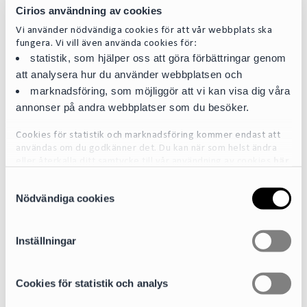
Cirios användning av cookies
Vi använder nödvändiga cookies för att vår webbplats ska
fungera. Vi vill även använda cookies för:
statistik, som hjälper oss att göra förbättringar genom
att analysera hur du använder webbplatsen och
marknadsföring, som möjliggör att vi kan visa dig våra
annonser på andra webbplatser som du besöker.
Cookies för statistik och marknadsföring kommer endast att
användas om du godkänner det. Du kan när som helst ändra
eller återkalla ditt samtycke till vår användning av cookies
här
S
För mer detaljerad information om de cookies vi använder, se
Nödvändiga cookies
a
vår Cookiepolicy, som finns tillgänglig
här
m
t
Inställningar
Jörgen Möller
y
c
Partner | Head of Energy
k
Cookies för statistik och analys
jorgen.moller@cirio.se
e
+46 76 617 09 81