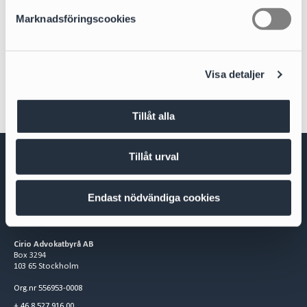
s
Marknadsföringscookies
v
Sectors
a
Real Estate and Construction
l
Visa detaljer
Tillåt alla
Tillåt urval
Endast nödvändiga cookies
Cirio Advokatbyrå AB
Box 3294
103 65 Stockholm
Org.nr 556953-0008
+ 46 8 527 916 00