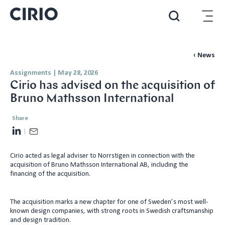
‹ News
Assignments
|
May 28, 2026
Cirio has advised on the acquisition of
Bruno Mathsson International
Share
L
E
i
m
Cirio acted as legal adviser to Norrstigen in connection with the
n
a
acquisition of Bruno Mathsson International AB, including the
k
i
financing of the acquisition.
e
l
d
The acquisition marks a new chapter for one of Sweden’s most well-
I
known design companies, with strong roots in Swedish craftsmanship
and design tradition.
n