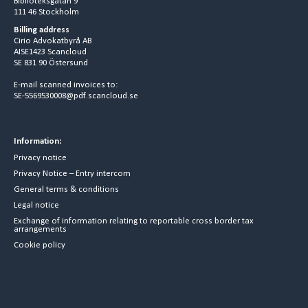
Biblioteksgatan 9
111 46 Stockholm
Billing address
Cirio Advokatbyrå AB
AISE1423 Scancloud
SE 831 90 Östersund
E-mail scanned invoices to:
SE-5569530008@pdf.scancloud.se
Information:
Privacy notice
Privacy Notice – Entry intercom
General terms & conditions
Legal notice
Exchange of information relating to reportable cross border tax
arrangements
Cookie policy