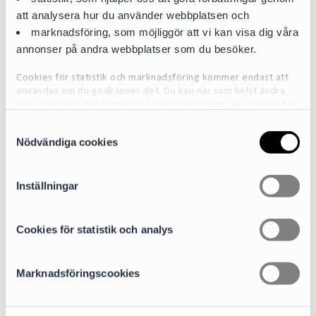
att analysera hur du använder webbplatsen och
marknadsföring, som möjliggör att vi kan visa dig våra
annonser på andra webbplatser som du besöker.
Cookies för statistik och marknadsföring kommer endast att
användas om du godkänner det. Du kan när som helst ändra
eller återkalla ditt samtycke till vår användning av cookies
här
S
För mer detaljerad information om de cookies vi använder, se
Nödvändiga cookies
a
vår Cookiepolicy, som finns tillgänglig
här
m
t
Inställningar
y
c
k
Cookies för statistik och analys
e
s
Clara Granlund
Marknadsföringscookies
v
Associate
a
clara.granlund@cirio.se
l