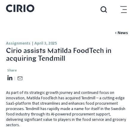
‹ News
Assignments
|
April 3, 2025
Cirio assists Matilda FoodTech in
acquiring Tendmill
Share
L
E
i
m
As part of its strategic growth journey and continued focus on
n
a
innovation, Matilda FoodTech has acquired Tendmill – a cutting-edge
k
i
SaaS-platform that streamlines and enhances food procurement
e
l
processes. Tendmill has rapidly made a name for itself in the Swedish
food industry through its AI-powered procurement support,
d
delivering significant value to players in the food service and grocery
I
sectors.
n