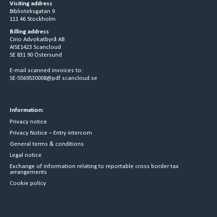
Visiting address
Biblioteksgatan 9
111 46 Stockholm
Billing address
Cirio Advokatbyrå AB
AISE1423 Scancloud
SE 831 90 Östersund
E-mail scanned invoices to:
SE-5569530008@pdf.scancloud.se
Information:
Privacy notice
Privacy Notice – Entry intercom
General terms & conditions
Legal notice
Exchange of information relating to reportable cross border tax
arrangements
Cookie policy