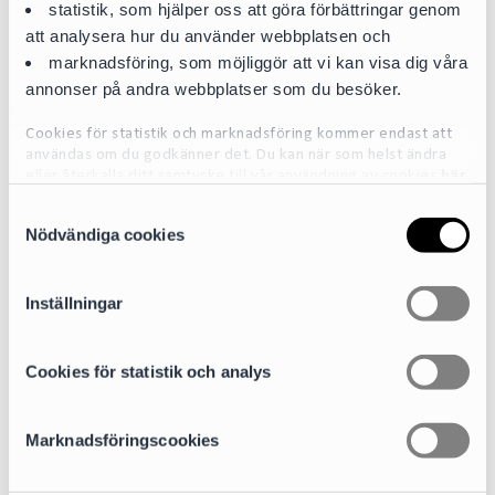
statistik, som hjälper oss att göra förbättringar genom
att analysera hur du använder webbplatsen och
marknadsföring, som möjliggör att vi kan visa dig våra
annonser på andra webbplatser som du besöker.
Anders Moberg
Cookies för statistik och marknadsföring kommer endast att
användas om du godkänner det. Du kan när som helst ändra
Partner | Head of M&A
eller återkalla ditt samtycke till vår användning av cookies
här
anders.moberg@cirio.se
S
+46 76 617 08 70
För mer detaljerad information om de cookies vi använder, se
Nödvändiga cookies
a
vår Cookiepolicy, som finns tillgänglig
här
m
Areas of expertise
t
Inställningar
Mergers & Acquisitions
y
c
k
Cookies för statistik och analys
Sectors
e
Life Science, Healthcare & Food
s
Marknadsföringscookies
v
a