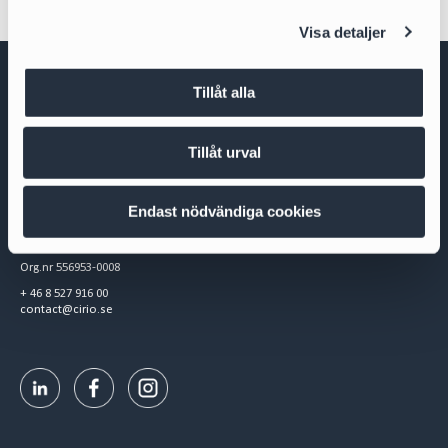
l
Visa detaljer
Tillåt alla
Tillåt urval
Cirio Advokatbyrå AB
Endast nödvändiga cookies
Box 3294
103 65 Stockholm
Org.nr 556953-0008
+ 46 8 527 916 00
contact@cirio.se