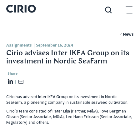
‹ News
Assignments
|
September 16, 2024
Cirio advises Inter IKEA Group on its
investment in Nordic SeaFarm
Share
L
E
i
m
Cirio has advised Inter IKEA Group on its investment in Nordic
n
a
SeaFarm, a pioneering company in sustainable seaweed cultivation.
k
i
Cirio’s team consisted of Peter Lilja (Partner, M&A), Tove Bergman
e
l
Olsson (Senior Associate, M&A), Leo Hano Eriksson (Senior Associate,
d
Regulatory) and others.
I
n