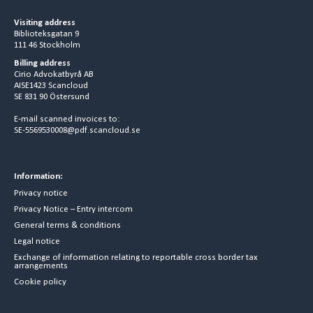
Visiting address
Biblioteksgatan 9
111 46 Stockholm
Billing address
Cirio Advokatbyrå AB
AISE1423 Scancloud
SE 831 90 Östersund
E-mail scanned invoices to:
SE-5569530008@pdf.scancloud.se
Information:
Privacy notice
Privacy Notice – Entry intercom
General terms & conditions
Legal notice
Exchange of information relating to reportable cross border tax
arrangements
Cookie policy