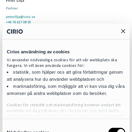
Peter Lilja
Partner
peter.lilja@cirio.se
+46 76 617 08 93
Team
Cirios användning av cookies
Vi använder nödvändiga cookies för att vår webbplats ska
fungera. Vi vill även använda cookies för:
statistik, som hjälper oss att göra förbättringar genom
att analysera hur du använder webbplatsen och
marknadsföring, som möjliggör att vi kan visa dig våra
annonser på andra webbplatser som du besöker.
Cookies för statistik och marknadsföring kommer endast att
användas om du godkänner det. Du kan när som helst ändra
eller återkalla ditt samtycke till vår användning av cookies
här
S
För mer detaljerad information om de cookies vi använder, se