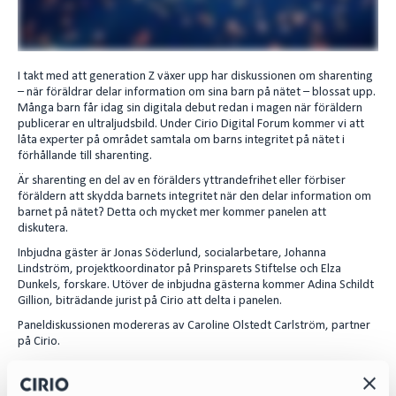
I takt med att generation Z växer upp har diskussionen om sharenting
– när föräldrar delar information om sina barn på nätet – blossat upp.
Många barn får idag sin digitala debut redan i magen när föräldern
publicerar en ultraljudsbild. Under Cirio Digital Forum kommer vi att
låta experter på området samtala om barns integritet på nätet i
förhållande till sharenting.
Är sharenting en del av en förälders yttrandefrihet eller förbiser
föräldern att skydda barnets integritet när den delar information om
barnet på nätet? Detta och mycket mer kommer panelen att
diskutera.
Inbjudna gäster är Jonas Söderlund, socialarbetare, Johanna
Lindström, projektkoordinator på Prinsparets Stiftelse och Elza
Dunkels, forskare. Utöver de inbjudna gästerna kommer Adina Schildt
Gillion, biträdande jurist på Cirio att delta i panelen.
Paneldiskussionen modereras av Caroline Olstedt Carlström, partner
på Cirio.