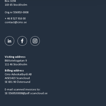
Box 3294
103 65 Stockholm
Org.nr 556953-0008
+ 46 8 527 916 00
contact@cirio.se
Visiting address
Biblioteksgatan 9
111 46 Stockholm
Billing address
Cirio Advokatbyrå AB
AISE1423 Scancloud
SE 831 90 Östersund
E-mail scanned invoices to:
SE-5569530008@pdf.scancloud.se