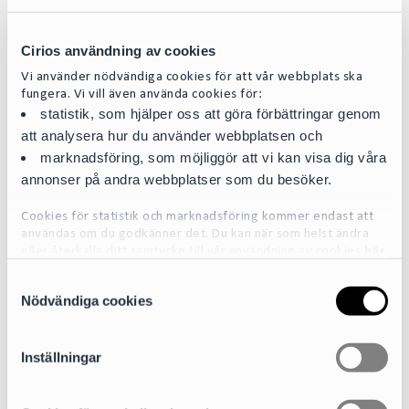
Contact
Cirios användning av cookies
Vi använder nödvändiga cookies för att vår webbplats ska
fungera. Vi vill även använda cookies för:
statistik, som hjälper oss att göra förbättringar genom
att analysera hur du använder webbplatsen och
marknadsföring, som möjliggör att vi kan visa dig våra
annonser på andra webbplatser som du besöker.
Cookies för statistik och marknadsföring kommer endast att
användas om du godkänner det. Du kan när som helst ändra
eller återkalla ditt samtycke till vår användning av cookies
här
S
För mer detaljerad information om de cookies vi använder, se
Nödvändiga cookies
a
vår Cookiepolicy, som finns tillgänglig
här
m
t
Inställningar
y
c
Caroline Olstedt Carlström