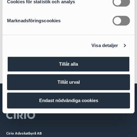
k
Cookies för statistik och analys
Partner | Head of Data Privacy and Information Security
e
caroline.olstedt.carlstrom@cirio.se
s
Marknadsföringscookies
+46 70 353 90 30
v
a
l
Areas of expertise
Visa detaljer
Data Privacy and Information Security
Tillåt alla
Tillåt urval
Endast nödvändiga cookies
Cirio Advokatbyrå AB