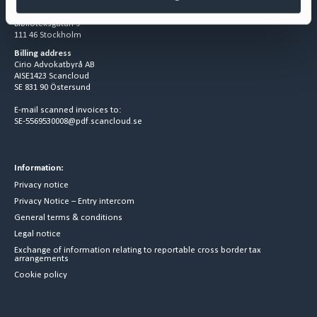
Visiting address
Biblioteksgatan 9
111 46 Stockholm
Billing address
Cirio Advokatbyrå AB
AISE1423 Scancloud
SE 831 90 Östersund
E-mail scanned invoices to:
SE-5569530008@pdf.scancloud.se
Information:
Privacy notice
Privacy Notice – Entry intercom
General terms & conditions
Legal notice
Exchange of information relating to reportable cross border tax
arrangements
Cookie policy