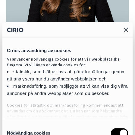
Cirios användning av cookies
Gül Tarhan
Vi använder nödvändiga cookies för att vår webbplats ska
fungera. Vi vill även använda cookies för:
Legal Assistant | Managing Partner Assistant
statistik, som hjälper oss att göra förbättringar genom
att analysera hur du använder webbplatsen och
gul.tarhan@cirio.se
marknadsföring, som möjliggör att vi kan visa dig våra
+46 76 617 08 67
annonser på andra webbplatser som du besöker.
Share
Cookies för statistik och marknadsföring kommer endast att
L
E
användas om du godkänner det. Du kan när som helst ändra
eller återkalla ditt samtycke till vår användning av cookies
här
i
m
n
a
S
För mer detaljerad information om de cookies vi använder, se
Nödvändiga cookies
k
i
a
vår Cookiepolicy, som finns tillgänglig
här