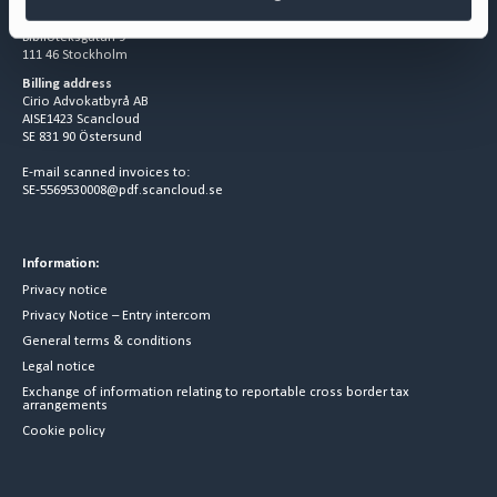
Visiting address
Biblioteksgatan 9
111 46 Stockholm
Billing address
Cirio Advokatbyrå AB
AISE1423 Scancloud
SE 831 90 Östersund
E-mail scanned invoices to:
SE-5569530008@pdf.scancloud.se
Information:
Privacy notice
Privacy Notice – Entry intercom
General terms & conditions
Legal notice
Exchange of information relating to reportable cross border tax
arrangements
Cookie policy