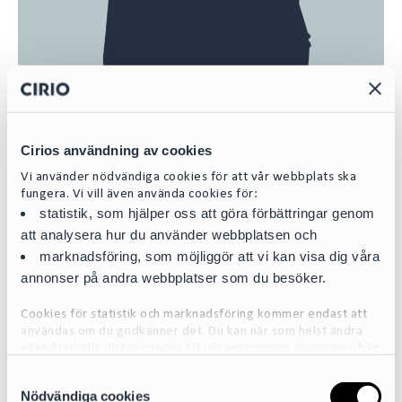
Cirios användning av cookies
Amanda Wernersson
Vi använder nödvändiga cookies för att vår webbplats ska
fungera. Vi vill även använda cookies för:
Evening Assistant
statistik, som hjälper oss att göra förbättringar genom
att analysera hur du använder webbplatsen och
amanda.wernersson@cirio.se
marknadsföring, som möjliggör att vi kan visa dig våra
+46 73 860 27 47
annonser på andra webbplatser som du besöker.
Share
Cookies för statistik och marknadsföring kommer endast att
L
E
användas om du godkänner det. Du kan när som helst ändra
eller återkalla ditt samtycke till vår användning av cookies
här
i
m
n
a
S
För mer detaljerad information om de cookies vi använder, se
Nödvändiga cookies
k
i
a
vår Cookiepolicy, som finns tillgänglig
här