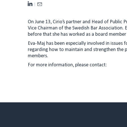
L
E
i
m
n
a
On June 13, Cirio’s partner and Head of Public
k
i
Vice Chairman of the Swedish Bar Association. E
e
l
before that she has worked as a board member f
d
Eva-Maj has been especially involved in issues 
I
regarding how to maintain and strengthen the 
n
members.
For more information, please contact: