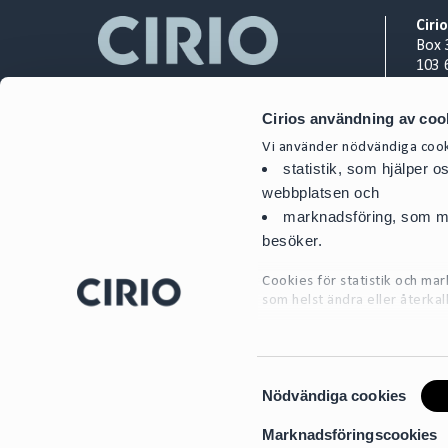
Ciri
Box 
103 
Org.
Cirios användning av coo
+ 46
Vi använder nödvändiga cooki
cont
statistik, som hjälper 
webbplatsen och
marknadsföring, som mö
besöker.
Cookies för statistik och m
som helst ändra eller återkal
För mer detaljerad informati
S
Nödvändiga cookies
a
m
Marknadsföringscookies