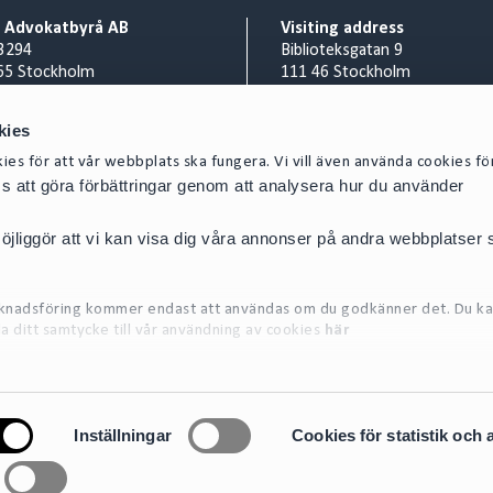
o Advokatbyrå AB
Visiting address
3294
Biblioteksgatan 9
65 Stockholm
111 46 Stockholm
Billing address
nr 556953-0008
Cirio Advokatbyrå AB
kies
 8 527 916 00
AISE1423 Scancloud
es för att vår webbplats ska fungera. Vi vill även använda cookies fö
act@cirio.se
SE 831 90 Östersund
oss att göra förbättringar genom att analysera hur du använder
E-mail scanned invoices to:
SE-5569530008@pdf.scanclou
jliggör att vi kan visa dig våra annonser på andra webbplatser
arknadsföring kommer endast att användas om du godkänner det. Du ka
la ditt samtycke till vår användning av cookies
här
on om de cookies vi använder, se vår Cookiepolicy, som finns tillgängl
Inställningar
Cookies för statistik och 