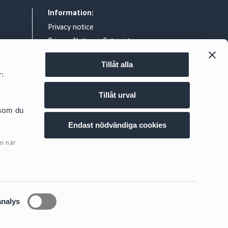
Information:
Privacy notice
Privacy Notice – Entry intercom
General terms & conditions
Tillåt alla
Legal notice
r:
Exchange of information relating to
reportable cross border tax
Tillåt urval
arrangements
d.se
 som du
Cookie policy
Endast nödvändiga cookies
n när
ig
här
analys