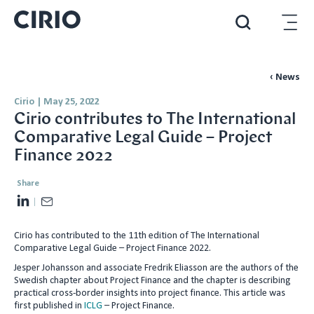
‹ News
Cirio
|
May 25, 2022
Cirio contributes to The International
Comparative Legal Guide – Project
Finance 2022
Share
L
E
i
m
Cirio has contributed to the 11th edition of The International
n
a
Comparative Legal Guide – Project Finance 2022.
k
i
Jesper Johansson and associate Fredrik Eliasson are the authors of the
e
l
Swedish chapter about Project Finance and the chapter is describing
d
practical cross-border insights into project finance. This article was
first published in
ICLG
– Project Finance.
I