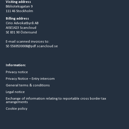
Visiting address
Biblioteksgatan 9
111 46 Stockholm
Billing address
Cirio Advokatbyrå AB
AISE1423 Scancloud
SE 831 90 Östersund
E-mail scanned invoices to:
SE-5569530008@pdf.scancloud.se
Information:
Privacy notice
Privacy Notice – Entry intercom
General terms & conditions
Legal notice
Exchange of information relating to reportable cross border tax
arrangements
Cookie policy