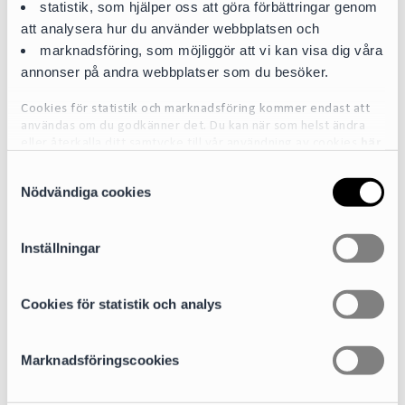
statistik, som hjälper oss att göra förbättringar genom
att analysera hur du använder webbplatsen och
marknadsföring, som möjliggör att vi kan visa dig våra
annonser på andra webbplatser som du besöker.
Cookies för statistik och marknadsföring kommer endast att
användas om du godkänner det. Du kan när som helst ändra
eller återkalla ditt samtycke till vår användning av cookies
här
S
För mer detaljerad information om de cookies vi använder, se
Jesper Johansson
Nödvändiga cookies
a
vår Cookiepolicy, som finns tillgänglig
här
Partner
m
t
jesper.johansson@cirio.se
Inställningar
+46 76 617 08 15
y
c
k
Cookies för statistik och analys
Areas of expertise
e
Banking and Finance and DCM (Debt Capital Markets)
s
Marknadsföringscookies
v
a