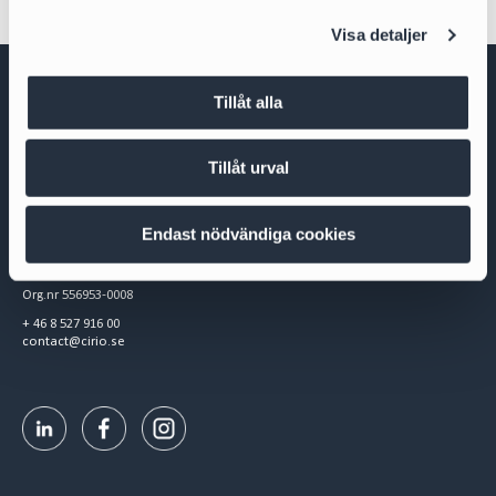
l
Visa detaljer
Tillåt alla
Tillåt urval
Cirio Advokatbyrå AB
Endast nödvändiga cookies
Box 3294
103 65 Stockholm
Org.nr 556953-0008
+ 46 8 527 916 00
contact@cirio.se